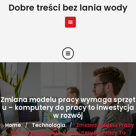
Skip
Dobre treści bez lania wody
to
content
Zmiana modelu pracy wymaga sprzęt
u – komputery do pracy to inwestycja
w rozwój
Home
Technologia
Zmiana Modelu Pracy
/
/
Wymaga Sprzętu – Komputery Do Pracy To