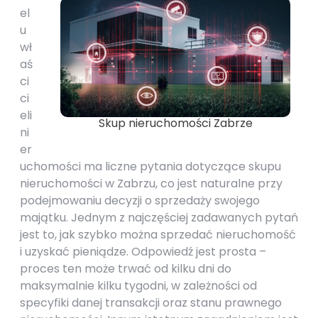
el
u
wł
aś
ci
ci
eli
Skup nieruchomości Zabrze
ni
er
uchomości ma liczne pytania dotyczące skupu
nieruchomości w Zabrzu, co jest naturalne przy
podejmowaniu decyzji o sprzedaży swojego
majątku. Jednym z najczęściej zadawanych pytań
jest to, jak szybko można sprzedać nieruchomość
i uzyskać pieniądze. Odpowiedź jest prosta –
proces ten może trwać od kilku dni do
maksymalnie kilku tygodni, w zależności od
specyfiki danej transakcji oraz stanu prawnego