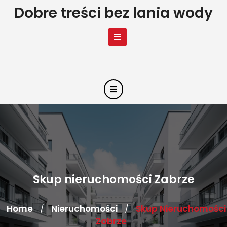
Skip
Dobre treści bez lania wody
to
content
Skup nieruchomości Zabrze
Home
Nieruchomości
Skup Nieruchomości
/
/
Zabrze