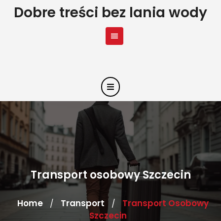
Skip
Dobre treści bez lania wody
to
content
Transport osobowy Szczecin
Home
Transport
Transport Osobowy
/
/
Szczecin