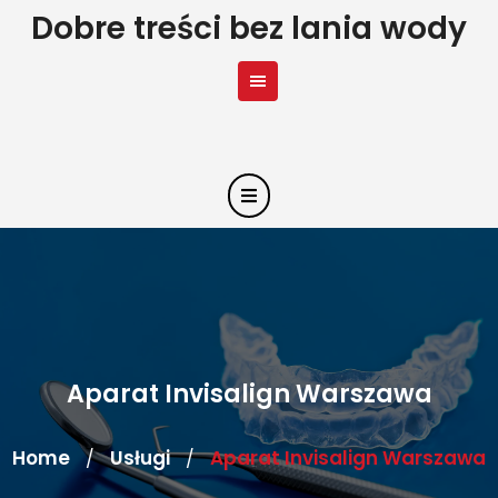
Skip
Dobre treści bez lania wody
to
content
Aparat Invisalign Warszawa
Home
Usługi
Aparat Invisalign Warszawa
/
/