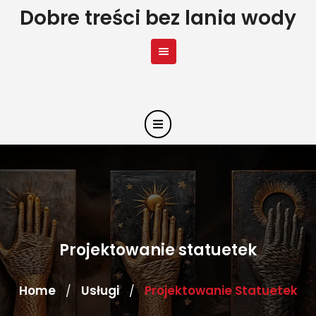
Skip
Dobre treści bez lania wody
to
content
Projektowanie statuetek
Home
Usługi
Projektowanie Statuetek
/
/