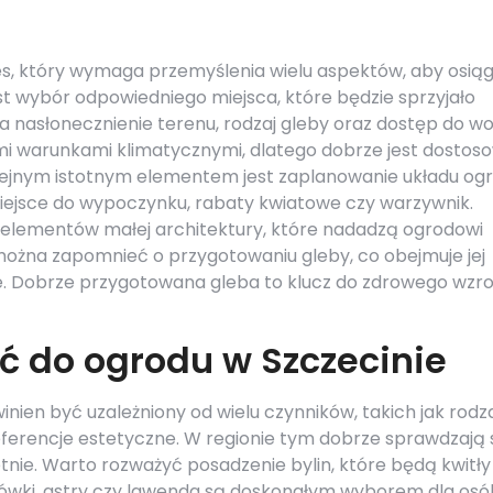
es, który wymaga przemyślenia wielu aspektów, aby osią
t wybór odpowiedniego miejsca, które będzie sprzyjało
a nasłonecznienie terenu, rodzaj gleby oraz dostęp do wo
mi warunkami klimatycznymi, dlatego dobrze jest dostos
lejnym istotnym elementem jest zaplanowanie układu ogr
miejsce do wypoczynku, rabaty kwiatowe czy warzywnik.
i elementów małej architektury, które nadadzą ogrodowi
 można zapomnieć o przygotowaniu gleby, co obejmuje jej
e. Dobrze przygotowana gleba to klucz do zdrowego wzro
ać do ogrodu w Szczecinie
nien być uzależniony od wielu czynników, takich jak rodz
eferencje estetyczne. W regionie tym dobrze sprawdzają 
letnie. Warto rozważyć posadzenie bylin, które będą kwitły
jeżówki, astry czy lawenda są doskonałym wyborem dla osó