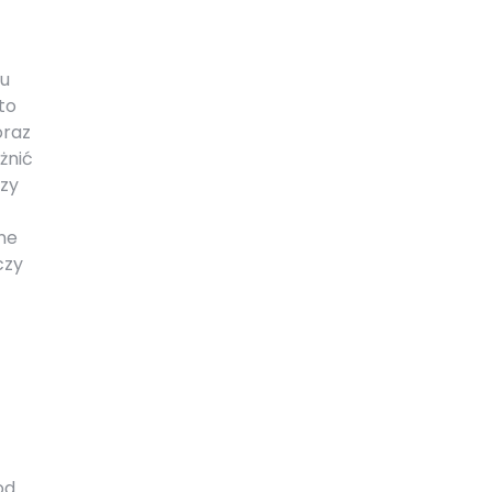
lu
to
oraz
żnić
czy
dne
czy
od