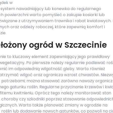
ądek w
e system nawadniający lub konewka do regularnego
h powierzchni warto pomyśleć o zakupie kosiarki lub
 związane z utrzymywaniem trawnika i rabat kwiatowych. 
ch oraz odzieży roboczej, które zapewnią komfort i
ie.
łożony ogród w Szczecinie
nie to kluczowy element zapewniający jego prawidłowy
wegetacyjny. Po pierwsze należy regularnie podlewać rośl
wnić im odpowiednią wilgotność gleby. Warto również
trzymać wilgoć oraz ogranicza wzrost chwastów. Niezw
ich potrzebami; można stosować zarówno nawozy organicz
ego gatunku roślin. Regularne przycinanie krzewów i kw
fitemu kwitnieniu. Oprócz tego należy monitorować stan
e choroby czy szkodniki poprzez stosowanie odpowiednic
gicznych. Warto także planować zmiany w ogrodzie na
 roślin lub dodawanie nowych gatunków, co pozwoli na ci