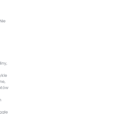
Nie
iny,
ykle
ne,
iatów
h
ągłe