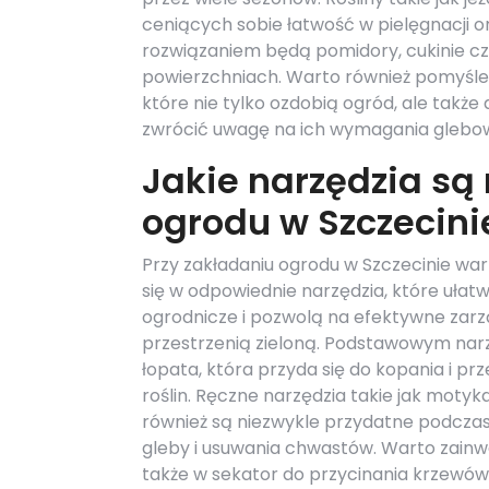
ceniących sobie łatwość w pielęgnacji o
rozwiązaniem będą pomidory, cukinie czy
powierzchniach. Warto również pomyśleć
które nie tylko ozdobią ogród, ale tak
zwrócić uwagę na ich wymagania glebow
Jakie narzędzia są
ogrodu w Szczecini
Przy zakładaniu ogrodu w Szczecinie wa
się w odpowiednie narzędzia, które ułat
ogrodnicze i pozwolą na efektywne zar
przestrzenią zieloną. Podstawowym nar
łopata, która przyda się do kopania i pr
roślin. Ręczne narzędzia takie jak motyk
również są niezwykle przydatne podczas
gleby i usuwania chwastów. Warto zain
także w sekator do przycinania krzewów