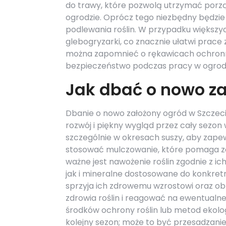
do trawy, które pozwolą utrzymać porz
ogrodzie. Oprócz tego niezbędny będzi
podlewania roślin. W przypadku większyc
glebogryzarki, co znacznie ułatwi prace
można zapomnieć o rękawicach ochronny
bezpieczeństwo podczas pracy w ogrodz
Jak dbać o nowo za
Dbanie o nowo założony ogród w Szczeci
rozwój i piękny wygląd przez cały sezon 
szczególnie w okresach suszy, aby zape
stosować mulczowanie, które pomaga za
ważne jest nawożenie roślin zgodnie z 
jak i mineralne dostosowane do konkretn
sprzyja ich zdrowemu wzrostowi oraz ob
zdrowia roślin i reagować na ewentualn
środków ochrony roślin lub metod ekolo
kolejny sezon; może to być przesadzanie