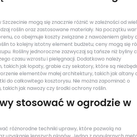
Szczecinie mogą się znacznie różnić w zależności od wie
rodzaj roślin oraz zastosowane materiały. Na początku war
renu, co obejmuje koszty związane z nawożeniem gleby 
ślin to kolejny istotny element budżetu; ceny mogą się ró
upu. Rośliny jednoroczne zazwyczaj są tańsze niż byliny 
go czasu wzrostu i pielęgnacji. Dodatkowo należy
 takich jak łopaty, grabie czy sekatory, które są niezbę
orzenie elementów małej architektury, takich jak altany 
atki do całkowitego kosztorysu. Nie można zapominać o
 takich jak nawozy czy środki ochrony roślin.
awy stosować w ogrodzie w
wać różnorodne techniki uprawy, które pozwolą na
raz uzyskanie lepszych plonów. Jedną z popularnych met