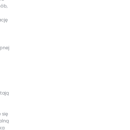
sób,
ację
pnej
tają
 się
alną
ka