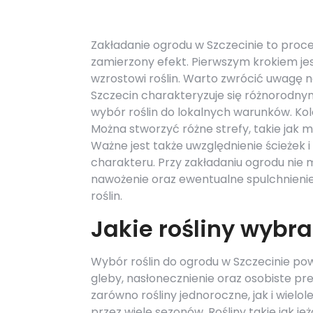
Zakładanie ogrodu w Szczecinie to proc
zamierzony efekt. Pierwszym krokiem jes
wzrostowi roślin. Warto zwrócić uwagę n
Szczecin charakteryzuje się różnorodny
wybór roślin do lokalnych warunków. Ko
Można stworzyć różne strefy, takie jak 
Ważne jest także uwzględnienie ścieżek 
charakteru. Przy zakładaniu ogrodu nie
nawożenie oraz ewentualne spulchnieni
roślin.
Jakie rośliny wybr
Wybór roślin do ogrodu w Szczecinie powi
gleby, nasłonecznienie oraz osobiste pr
zarówno rośliny jednoroczne, jak i wielo
przez wiele sezonów. Rośliny takie jak 