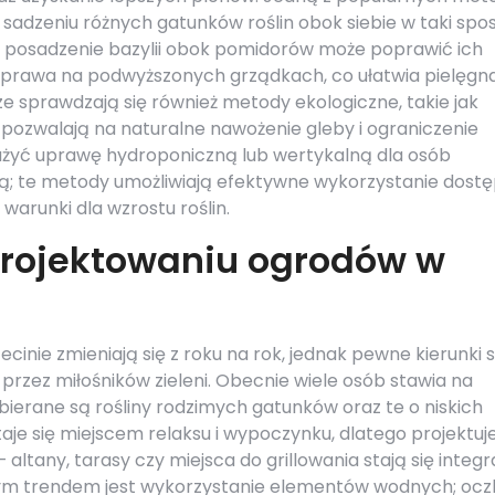
sadzeniu różnych gatunków roślin obok siebie w taki spo
d posadzenie bazylii obok pomidorów może poprawić ich
 uprawa na podwyższonych grządkach, co ułatwia pielęgn
ze sprawdzają się również metody ekologiczne, takie jak
ozwalają na naturalne nawożenie gleby i ograniczenie
żyć uprawę hydroponiczną lub wertykalną dla osób
ą; te metody umożliwiają efektywne wykorzystanie dostę
arunki dla wzrostu roślin.
projektowaniu ogrodów w
inie zmieniają się z roku na rok, jednak pewne kierunki s
 przez miłośników zieleni. Obecnie wiele osób stawia na
ybierane są rośliny rodzimych gatunków oraz te o niskich
e się miejscem relaksu i wypoczynku, dlatego projektuje
altany, tarasy czy miejsca do grillowania stają się integr
ym trendem jest wykorzystanie elementów wodnych; ocz