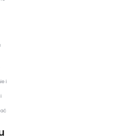
a
e
e i
i
kać
u