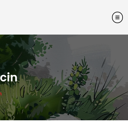
cin
n