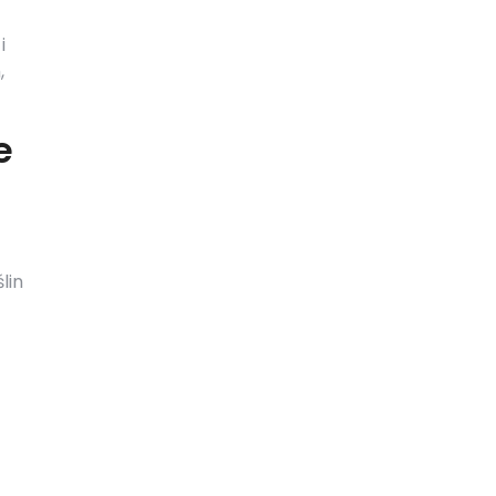
i
,
e
lin