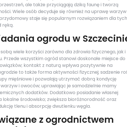
rzestrzeń, ale także przyciągają dziką faunę i tworzą
ności. Wiele osób decyduje się również na uprawę warzyw 
przydomowy staje się popularnym rozwiązaniem dla tych
 ręką.
siadania ogrodu w Szczecini
 sobą wiele korzyści zarówno dla zdrowia fizycznego, jak i
. Przede wszystkim ogród stanowi doskonałe miejsce do
bowiązków; kontakt z naturą wpływa pozytywnie na
grodzie to także forma aktywności fizycznej; sadzenie roś
rupy mięśniowe i pozwalają utrzymać dobrą kondycję
ch warzyw i owoców; uprawiając je samodzielnie mamy
chemicznych dodatków. Dodatkowo posiadanie własnej
na lokalne środowisko; zwiększa bioróżnorodność oraz
ukcję tlenu i absorpcję dwutlenku węgla.
związane z ogrodnictwem