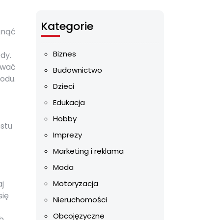
Kategorie
gnąć
Biznes
dy.
ować
Budownictwo
odu.
Dzieci
Edukacja
Hobby
stu
Imprezy
Marketing i reklama
Moda
aj
Motoryzacja
się
Nieruchomości
Obcojęzyczne
b