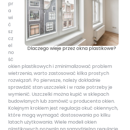
pr
a
wi
ć
sz
cz
el
Dlaczego wieje przez okna plastikowe?
no
ść
okien plastikowych i zminimalizować problem
wietrzenia, warto zastosować kilka prostych
rozwiązań. Po pierwsze, należy dokładnie
sprawdzić stan uszczelek i w razie potrzeby je
wymienić. Uszczelki można kupić w sklepach
budowlanych lub zamówić u producenta okien.
Kolejnym krokiem jest regulacja okuć okiennych,
które mogą wymagać dostosowania po kilku
latach użytkowania. Wiele modeli okien
plastikowych pozwala na samodzielną regulację