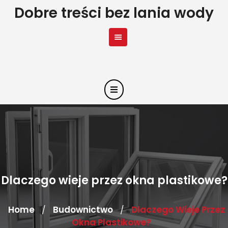
Skip
Dobre treści bez lania wody
to
content
Dlaczego wieje przez okna plastikowe?
Home
Budownictwo
Dlaczego Wieje Przez
/
/
Okna Plastikowe?