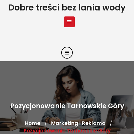
Skip
Dobre treści bez lania wody
to
content
Pozycjonowanie Tarnowskie Góry
Home
Marketing I Reklama
/
/
Pozycjonowanie Tarnowskie Góry