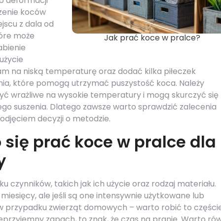
o deformacji
zenie koców
jscu z dala od
tóre może
Jak prać koce w pralce?
abienie
 użycie
m na niską temperaturę oraz dodać kilka piłeczek
enia, które pomogą utrzymać puszystość koca. Należy
yć wrażliwe na wysokie temperatury i mogą skurczyć się 
go suszenia. Dlatego zawsze warto sprawdzić zalecenia
djęciem decyzji o metodzie.
 się prać koce w pralce dla
y
u czynników, takich jak ich użycie oraz rodzaj materiału.
 miesięcy, ale jeśli są one intensywnie użytkowane lub
w przypadku zwierząt domowych – warto robić to częście
przyjemny zapach, to znak, że czas na pranie. Warto ró