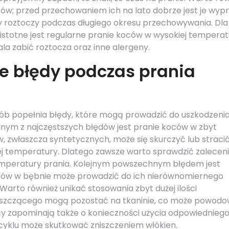
; przed przechowaniem ich na lato dobrze jest je wypr
zy roztoczy podczas długiego okresu przechowywania. Dla
 istotne jest regularne pranie koców w wysokiej tempera
la zabić roztocza oraz inne alergeny.
ze błędy podczas prania
ób popełnia błędy, które mogą prowadzić do uszkodzeni
Jednym z najczęstszych błędów jest pranie koców w zbyt
, zwłaszcza syntetycznych, może się skurczyć lub straci
j temperatury. Dlatego zawsze warto sprawdzić zalecen
peratury prania. Kolejnym powszechnym błędem jest
koców w bębnie może prowadzić do ich nierównomiernego
Warto również unikać stosowania zbyt dużej ilości
zyszczącego mogą pozostać na tkaninie, co może powod
icy zapominają także o konieczności użycia odpowiednieg
cyklu może skutkować zniszczeniem włókien.