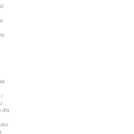
ść
 w
az
uże
 i
u
 dla
,
ybko
a