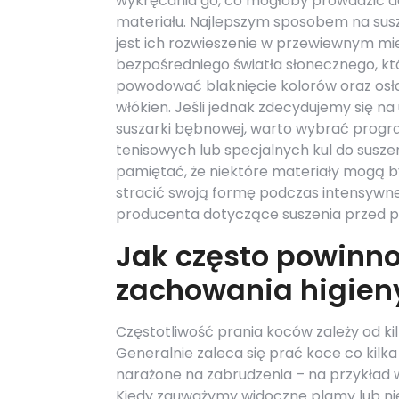
wykręcania go, co mogłoby prowadzić d
materiału. Najlepszym sposobem na sus
jest ich rozwieszenie w przewiewnym mie
bezpośredniego światła słonecznego, k
powodować blaknięcie kolorów oraz osł
włókien. Jeśli jednak zdecydujemy się na
suszarki bębnowej, warto wybrać progra
tenisowych lub specjalnych kul do susz
pamiętać, że niektóre materiały mogą b
stracić swoją formę podczas intensywne
producenta dotyczące suszenia przed po
Jak często powinno
zachowania higien
Częstotliwość prania koców zależy od kilk
Generalnie zaleca się prać koce co kilka
narażone na zabrudzenia – na przykład 
Kiedy zauważymy widoczne plamy lub nie