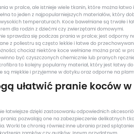
nia w pralce, ale istnieje wiele tkanin, które można łatwo i
łna to jeden z najpopularniejszych materiałów, który do
w wysokich temperaturach. Koce bawełniane są trwałe i ł
borem dla rodzin z dziećmi czy zwierzętami domowymi.
etnie sprawdza się podczas prania w pralce; jest odporny n
ane z poliestru są często lekkie i łatwe do przechowywani
ności; chociaż niektóre koce wełniane można prać w pr
powinno być czyszczonych chemicznie lub pranych ręcznie
rofibra to kolejny popularny materiał, który jest łatwy do
we są miękkie i przyjemne w dotyku oraz odporne na plam
gą ułatwić pranie koców w
e łatwiejsze dzięki zastosowaniu odpowiednich akcesorió
 prania; pozwalają one na zabezpieczenie delikatnych tk
a. Worki te chronią również inne ubrania przed splątani
szkodzenia zamków czy guzików. Innym przydatnym