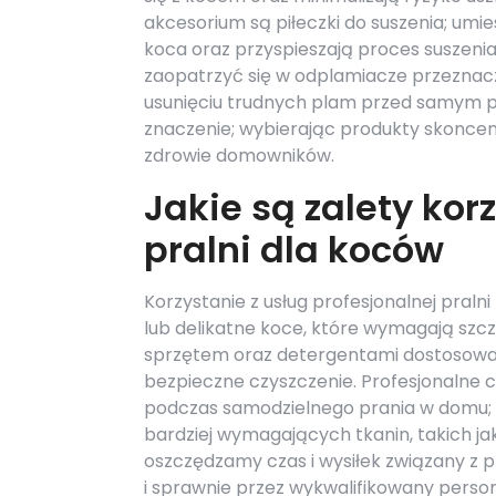
akcesorium są piłeczki do suszenia; um
koca oraz przyspieszają proces suszeni
zaopatrzyć się w odplamiacze przeznac
usunięciu trudnych plam przed samym 
znaczenie; wybierając produkty skonce
zdrowie domowników.
Jakie są zalety kor
pralni dla koców
Korzystanie z usług profesjonalnej praln
lub delikatne koce, które wymagają szcz
sprzętem oraz detergentami dostosowan
bezpieczne czyszczenie. Profesjonalne 
podczas samodzielnego prania w domu; wi
bardziej wymagających tkanin, takich ja
oszczędzamy czas i wysiłek związany z 
i sprawnie przez wykwalifikowany person