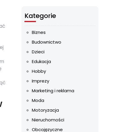
Kategorie
nać
Biznes
Budownictwo
ej
Dzieci
ym
Edukacja
ę
Hobby
Imprezy
nąć
Marketing i reklama
w
Moda
Motoryzacja
Nieruchomości
Obcojęzyczne