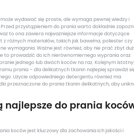
e może wydawać się proste, ale wymaga pewnej wiedzy i
u. Przed przystąpieniem do prania warto dokładnie zapoz
waż to ona zawiera najważniejsze informacje dotyczące
 z różnych materiałów, takich jak bawełna, poliester czy
zne wymagania. Ważne jest również, aby nie prać zbyt duż
że to prowadzić do ich nierównomiernego wyprania oraz
ę pranie jednego lub dwóch koców na raz. Kolejnym istotn
mu prania – dla delikatnych tkanin najlepiej sprawdzi si
tnego. Użycie odpowiedniego detergentu również ma
dki przeznaczone do prania tkanin delikatnych, aby unik
ą najlepsze do prania kocó
ia koców jest kluczowy dla zachowania ich jakości i