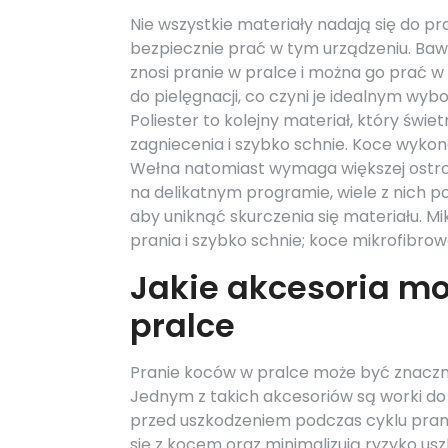
Nie wszystkie materiały nadają się do pra
bezpiecznie prać w tym urządzeniu. Bawe
znosi pranie w pralce i można go prać 
do pielęgnacji, co czyni je idealnym wy
Poliester to kolejny materiał, który świ
zagniecenia i szybko schnie. Koce wykon
Wełna natomiast wymaga większej ostroż
na delikatnym programie, wiele z nich 
aby uniknąć skurczenia się materiału. Mik
prania i szybko schnie; koce mikrofibro
Jakie akcesoria mo
pralce
Pranie koców w pralce może być znaczni
Jednym z takich akcesoriów są worki do
przed uszkodzeniem podczas cyklu prani
się z kocem oraz minimalizują ryzyko u