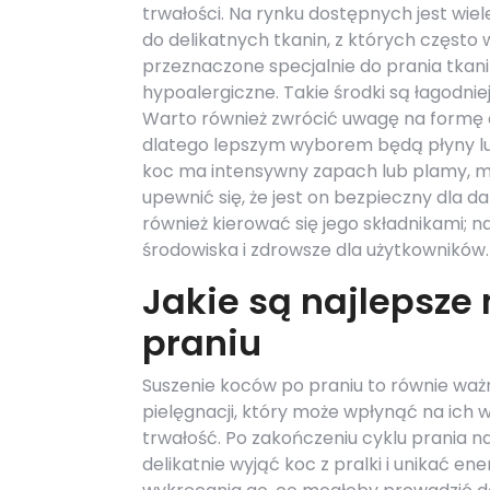
trwałości. Na rynku dostępnych jest wie
do delikatnych tkanin, z których często
przeznaczone specjalnie do prania tkan
hypoalergiczne. Takie środki są łagodniej
Warto również zwrócić uwagę na formę d
dlatego lepszym wyborem będą płyny lub k
koc ma intensywny zapach lub plamy, m
upewnić się, że jest on bezpieczny dla 
również kierować się jego składnikami; n
środowiska i zdrowsze dla użytkowników.
Jakie są najlepsze
praniu
Suszenie koców po praniu to równie waż
pielęgnacji, który może wpłynąć na ich w
trwałość. Po zakończeniu cyklu prania n
delikatnie wyjąć koc z pralki i unikać en