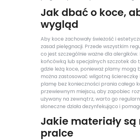
Jak dbać o koce, a
wygląd
Aby koce zachowały świeżość i estetyczn
zasad pielęgnacji. Przede wszystkim re
co jest szczególnie ważne dla alergikó
końcówką lub specjalnych szczotek do tk
gdzie leżą koce, ponieważ plamy mogą 
można zastosować wilgotną ściereczkę 
plamę bez konieczności prania całego 
przewiewnym miejscu, aby zapobiec rozwo
używany na zewnątrz, warto go regularni
słoneczne działa dezynfekująco i pomag
Jakie materiały są 
pralce