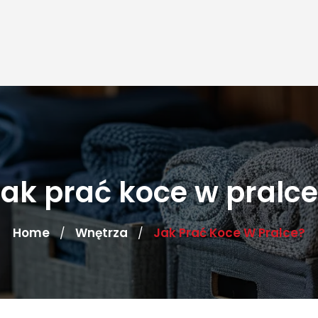
Jak prać koce w pralce
Home
Wnętrza
Jak Prać Koce W Pralce?
/
/