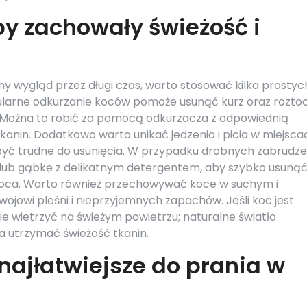
by zachowały świeżość i
y wygląd przez długi czas, warto stosować kilka prostyc
gularne odkurzanie koców pomoże usunąć kurz oraz roztoc
w. Można to robić za pomocą odkurzacza z odpowiednią
anin. Dodatkowo warto unikać jedzenia i picia w miejsca
być trudne do usunięcia. W przypadku drobnych zabrudz
lub gąbkę z delikatnym detergentem, aby szybko usuną
koca. Warto również przechowywać koce w suchym i
jowi pleśni i nieprzyjemnych zapachów. Jeśli koc jest
e wietrzyć na świeżym powietrzu; naturalne światło
a utrzymać świeżość tkanin.
najłatwiejsze do prania w