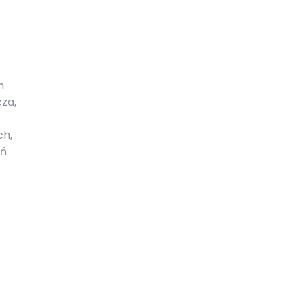
h
za,
ch,
eń
ć