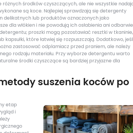
le różnych środków czyszczących, ale nie wszystkie nadają
 wykonane są koce. Najlepiej sprawdzają się detergenty
in delikatnych lub produktów oznaczonych jako
sze dla włókien i nie powodują ich osłabienia ani odbarwie
etergentu; proszki mogą pozostawiać resztki w tkaninie,
apsułki, które łatwiej się rozpuszczają. Dodatkowo, jeśl
ożna zastosować odplamiacz przed praniem, ale należy
danego rodzaju materiału. Przy wyborze detergentu warto
aturalne środki czyszczące są bardziej przyjazne dla
 metody suszenia koców po
ny etap
ygląd i
ależy
ergicznego