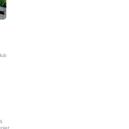
lub
j.
wnież