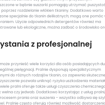
ieszczone w bębnie suszarki pomagają utrzymać puszysto
a poprzez rozdzielanie włókien tkaniny. Dodatkowo warto
zone specjalnie do tkanin delikatnych; mogą one pomóc
praniem. Użycie odpowiednich detergentów również ma
ntrowane lub ekologiczne, można zadbać o środowisko or
zystania z profesjonalnej
i może przynieść wiele korzyści dla osób posiadających d
ególnej pielęgnacji. Pralnie dysponują specjalistycznym
ymi do różnych rodzajów tkanin, co zapewnia skuteczne
czyszczenie pozwala uniknąć ryzyka uszkodzenia materiał
ele pralni oferuje także usługi czyszczenia chemicznego
k wełna czy jedwab. Dodatkowo korzystając z usług pralni
procesem prania oraz suszenia – wszystko odbywa się sz
el. Pralnie często oferują również możliwość dostarczeni