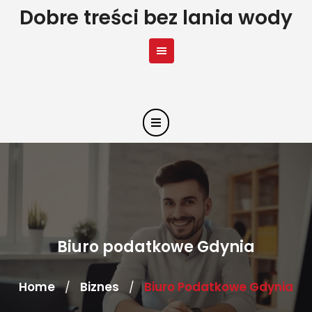
Skip
Dobre treści bez lania wody
to
content
Biuro podatkowe Gdynia
Home
Biznes
Biuro Podatkowe Gdynia
/
/