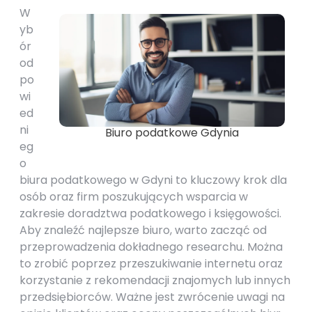
W
yb
ór
od
po
wi
ed
ni
Biuro podatkowe Gdynia
eg
o
biura podatkowego w Gdyni to kluczowy krok dla
osób oraz firm poszukujących wsparcia w
zakresie doradztwa podatkowego i księgowości.
Aby znaleźć najlepsze biuro, warto zacząć od
przeprowadzenia dokładnego researchu. Można
to zrobić poprzez przeszukiwanie internetu oraz
korzystanie z rekomendacji znajomych lub innych
przedsiębiorców. Ważne jest zwrócenie uwagi na