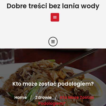
Skip
Dobre treści bez lania wody
to
content
Kto może zostać podologiem?
Home
Zdrowie
Kto Może Zostać
/
/
Podologiem?