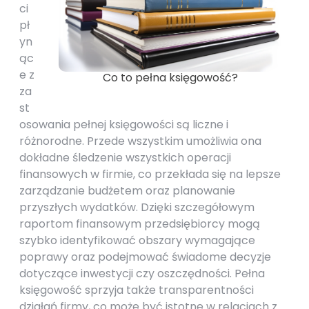
ci
pł
yn
ąc
e z
Co to pełna księgowość?
za
st
osowania pełnej księgowości są liczne i
różnorodne. Przede wszystkim umożliwia ona
dokładne śledzenie wszystkich operacji
finansowych w firmie, co przekłada się na lepsze
zarządzanie budżetem oraz planowanie
przyszłych wydatków. Dzięki szczegółowym
raportom finansowym przedsiębiorcy mogą
szybko identyfikować obszary wymagające
poprawy oraz podejmować świadome decyzje
dotyczące inwestycji czy oszczędności. Pełna
księgowość sprzyja także transparentności
działań firmy, co może być istotne w relacjach z