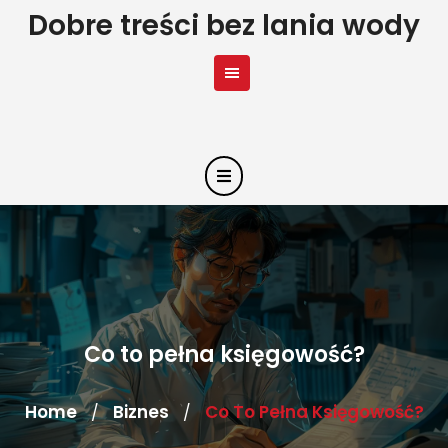
Skip
Dobre treści bez lania wody
to
content
Co to pełna księgowość?
Home
Biznes
Co To Pełna Księgowość?
/
/