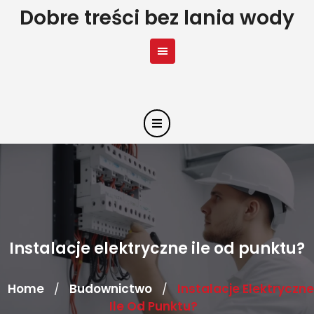
Skip
Dobre treści bez lania wody
to
content
Instalacje elektryczne ile od punktu?
Home
Budownictwo
Instalacje Elektryczne
/
/
Ile Od Punktu?