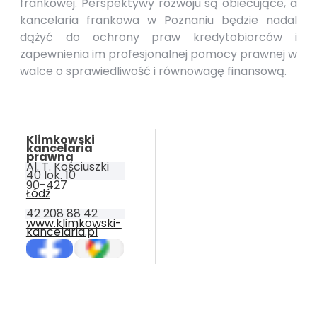
frankowej. Perspektywy rozwoju są obiecujące, a
kancelaria frankowa w Poznaniu będzie nadal
dążyć do ochrony praw kredytobiorców i
zapewnienia im profesjonalnej pomocy prawnej w
walce o sprawiedliwość i równowagę finansową.
Klimkowski
kancelaria
prawna
Al. T. Kościuszki
40 lok. 10
90-427
Łódź
42 208 88 42
www.klimkowski-
kancelaria.pl