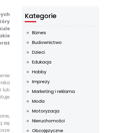
cych
Kategorie
tóry
kule
Biznes
akie
Budownictwo
oraz
Dzieci
Edukacja
Hobby
enie
Imprezy
nika
i lub
Marketing i reklama
ituje
Moda
Motoryzacja
ane,
Nieruchomości
ą się
psze
Obcojęzyczne