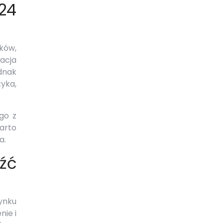
24
ków,
zacja
ednak
tyka,
go z
Warto
a.
źć
ynku
nie i