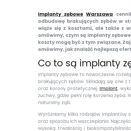
Implanty zębowe
Warszawa
cennik
odbudowę brakujących zębów w stol
wiąże się z kosztami, ale także z w
omówimy, czym są implanty zębowe, 
koszty mogą być z tym związane. Za
omówimy, jak znaleźć najlepszą ofer
Co to są implanty zę
Implanty zębowe to nowoczesne rozwiąz
brakujących zębów. Składają się one z
oraz korony protetycznej.
Implant
, wyk
żuchwy, gdzie pełni rolę korzenia zęba. 
naturalny ząb.
Wyróżniamy kilka rodzajów implantów z
oraz sposobu ich wszczepiania. Najczęśc
wysoką trwałością i biokompatybilnośc