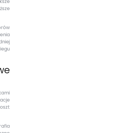
ksze
ższe
forów
enia
dniej
iegu
we
kami
acje
oszt
afia