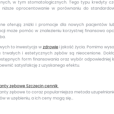
nych, w tym stomatologicznych. Tego typu kredyty cz
az niższe oprocentowanie w porównaniu do standardo
czne oferują zniżki i promocje dla nowych pacjentów lu
mocji może pomóc w znalezieniu korzystnej finansowo opc
ba.
wych to inwestycja w
zdrowie
i jakość życia. Pomimo wys
a trwałych i estetycznych zębów są nieocenione. Dokł
ostępnych form finansowania oraz wybór odpowiedniej kl
pewnić satysfakcję z uzyskanego efektu.
anty zębowe Szczecin cennik
anty zębowe to coraz popularniejsza metoda uzupełniani
ów w uzębieniu, a ich ceny mogą się…