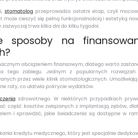
i,
stomatolog
przeprowadza ostatni etap, czyli mocow
nt może cieszyć się pełną funkcjonalnością i estetyką n
zazwyczaj trwa kilka dni do kilku tygodni.
e sposoby na finansowan
h?
acznym obciążeniem finansowym, dlatego warto zastan
ia tego zabiegu. Jednym z popularnych rozwiązań 
anych przez wiele klinik stomatologicznych. Umożliwiaj
ne raty, co ułatwia pokrycie wydatków.
czenia
zdrowotnego. W niektórych przypadkach pryw
 część kosztów związanych z implantacją zębów, dla
elem i sprawdzić, jakie świadczenia są dostępne w ra
kania kredytu medycznego, który jest specjalnie dedyko