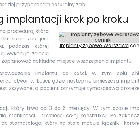
bardziej przypominają naturalny ząb.
 implantacji krok po kroku
na procedura, która
tku konieczna jest
Implanty zębowe Warszawa
cen
na, podczas której
a, wykonuje zdjęcia
 zaplanować dokładne miejsce wszczepienia implantu.
prowadzenie implantu do kości. W tym celu chi
ierca otwór w kości, gdzie następnie umieszcza implant
o jest zszywane, a pacjent otrzymuje tymczasową protez
acji, który trwa od 3 do 6 miesięcy. W tym czasie imp
la stabilności i trwałości całej konstrukcji. Po zakońc
 do stomatologa, który na stałe mocuje łącznik i koron