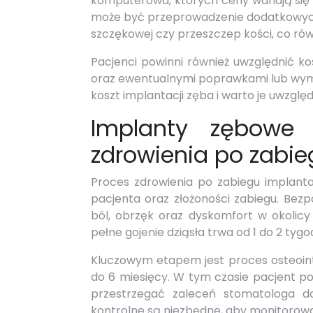
komputerowa, których ceny wahają się 
może być przeprowadzenie dodatkowych z
szczękowej czy przeszczep kości, co rów
Pacjenci powinni również uwzględnić k
oraz ewentualnymi poprawkami lub wymia
koszt implantacji zęba i warto je uwzglę
Implanty zębowe 
zdrowienia po zabie
Proces zdrowienia po zabiegu implantac
pacjenta oraz złożoności zabiegu. Bez
ból, obrzęk oraz dyskomfort w okolicy 
pełne gojenie dziąsła trwa od 1 do 2 tygod
Kluczowym etapem jest proces osteointeg
do 6 miesięcy. W tym czasie pacjent p
przestrzegać zaleceń stomatologa do
kontrolne są niezbędne, aby monitorow