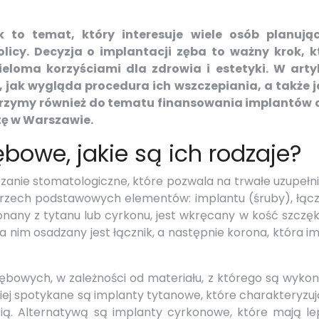
 to temat, który interesuje wiele osób planują
icy. Decyzja o implantacji zęba to ważny krok, k
ieloma korzyściami dla zdrowia i estetyki. W arty
jak wygląda procedura ich wszczepiania, a także j
jrzymy również do tematu finansowania implantów 
tę w Warszawie.
bowe, jakie są ich rodzaje?
anie stomatologiczne, które pozwala na trwałe uzupełni
 trzech podstawowych elementów: implantu (śruby), łącz
onany z tytanu lub cyrkonu, jest wkręcany w kość szczęk
Na nim osadzany jest łącznik, a następnie korona, która im
ębowych, w zależności od materiału, z którego są wykon
iej spotykane są implanty tytanowe, które charakteryzuj
ią. Alternatywą są implanty cyrkonowe, które mają le