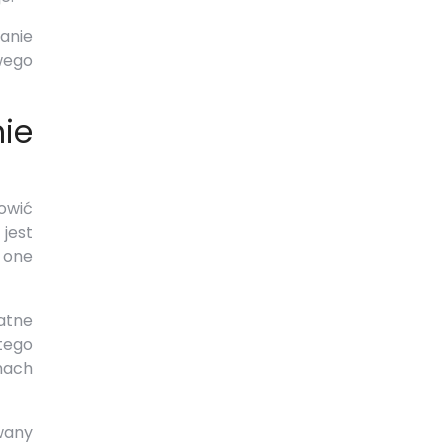
anie
owego
ie
owić
jest
ą one
atne
tego
mach
wany