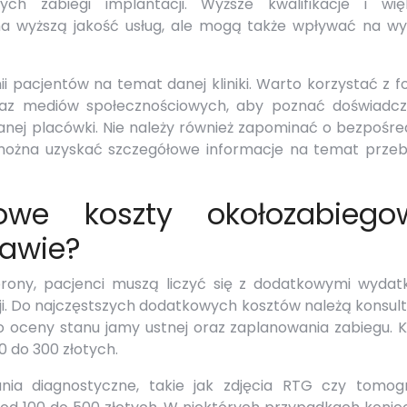
cych zabiegi implantacji. Wyższe kwalifikacje i wię
na wyższą jakość usług, ale mogą także wpływać na wy
i pacjentów na temat danej kliniki. Warto korzystać z 
oraz mediów społecznościowych, aby poznać doświadcz
danej placówki. Nie należy również zapominać o bezpośre
można uzyskać szczegółowe informacje na temat przeb
owe koszty okołozabiego
zawie?
rony, pacjenci muszą liczyć się z dodatkowymi wydat
i. Do najczęstszych dodatkowych kosztów należą konsult
o oceny stanu jamy ustnej oraz zaplanowania zabiegu. K
0 do 300 złotych.
a diagnostyczne, takie jak zdjęcia RTG czy tomogr