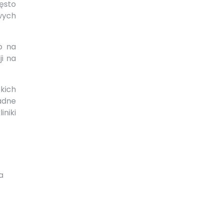
ęsto
wych
b na
ji na
okich
adne
iniki
a