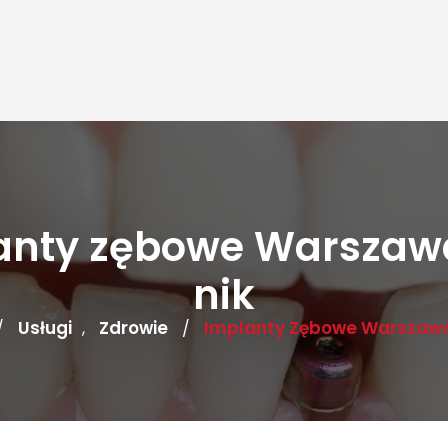
anty zębowe Warszaw
nik
Usługi
Zdrowie
Implanty Zębowe Warszawa
/
,
/