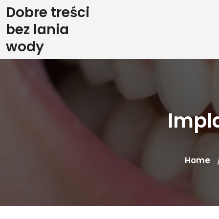
Skip
Dobre treści
to
bez lania
content
wody
Impl
Home