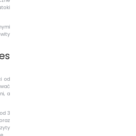
czne
toki
nymi
wity
es
ci od
uwać
i, a
 od 3
oraz
zyty
e.