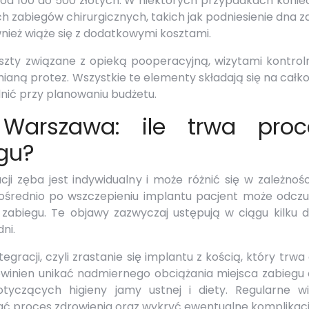
od 100 do 500 złotych. W niektórych przypadkach konie
abiegów chirurgicznych, takich jak podniesienie dna za
nież wiąże się z dodatkowymi kosztami.
oszty związane z opieką pooperacyjną, wizytami kontrol
ną protez. Wszystkie te elementy składają się na całko
dnić przy planowaniu budżetu.
Warszawa: ile trwa proc
gu?
ji zęba jest indywidualny i może różnić się w zależnoś
pośrednio po wszczepieniu implantu pacjent może odcz
zabiegu. Te objawy zazwyczaj ustępują w ciągu kilku dn
ni.
racji, czyli zrastanie się implantu z kością, który trwa
owinien unikać nadmiernego obciążania miejsca zabiegu 
tyczących higieny jamy ustnej i diety. Regularne wi
ać proces zdrowienia oraz wykryć ewentualne komplikacj