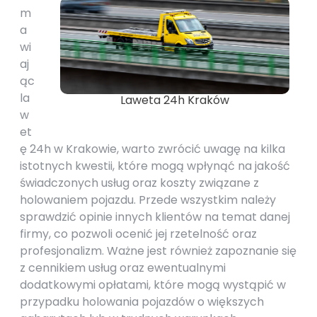
m
a
wi
aj
ąc
la
Laweta 24h Kraków
w
et
ę 24h w Krakowie, warto zwrócić uwagę na kilka
istotnych kwestii, które mogą wpłynąć na jakość
świadczonych usług oraz koszty związane z
holowaniem pojazdu. Przede wszystkim należy
sprawdzić opinie innych klientów na temat danej
firmy, co pozwoli ocenić jej rzetelność oraz
profesjonalizm. Ważne jest również zapoznanie się
z cennikiem usług oraz ewentualnymi
dodatkowymi opłatami, które mogą wystąpić w
przypadku holowania pojazdów o większych