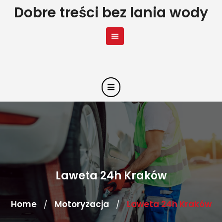
Skip
Dobre treści bez lania wody
to
content
Laweta 24h Kraków
Home
Motoryzacja
Laweta 24h Kraków
/
/