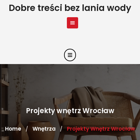
Skip
Dobre treści bez lania wody
to
content
Projekty wnętrz Wrocław
Home
Wnętrza
Projekty Wnętrz Wrocław
/
/