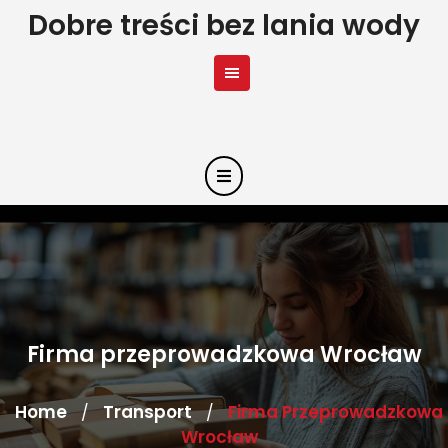
Skip
Dobre treści bez lania wody
to
content
Firma przeprowadzkowa Wrocław
Home
Transport
Firma Przeprowadzkowa
/
/
Wrocław