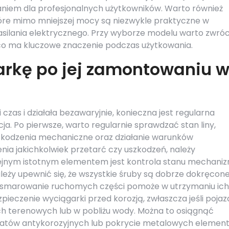
zaniem dla profesjonalnych użytkowników. Warto również
óre mimo mniejszej mocy są niezwykle praktyczne w
asilania elektrycznego. Przy wyborze modelu warto zwróc
, co ma kluczowe znaczenie podczas użytkowania.
arkę po jej zamontowaniu 
czas i działała bezawaryjnie, konieczna jest regularna
a. Po pierwsze, warto regularnie sprawdzać stan liny,
szkodzenia mechaniczne oraz działanie warunków
a jakichkolwiek przetarć czy uszkodzeń, należy
olejnym istotnym elementem jest kontrola stanu mechani
leży upewnić się, że wszystkie śruby są dobrze dokręcone
e smarowanie ruchomych części pomoże w utrzymaniu ich
pieczenie wyciągarki przed korozją, zwłaszcza jeśli pojaz
h terenowych lub w pobliżu wody. Można to osiągnąć
ratów antykorozyjnych lub pokrycie metalowych elemen