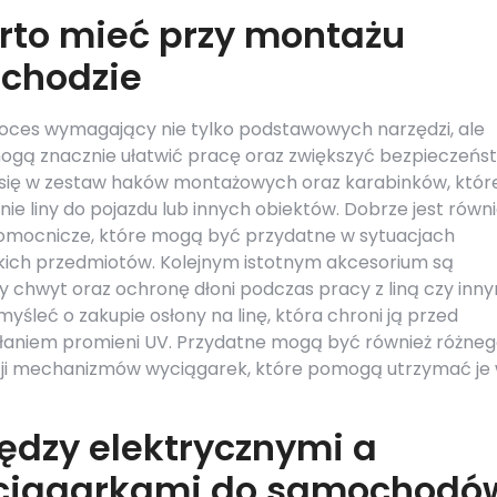
rto mieć przy montażu
chodzie
oces wymagający nie tylko podstawowych narzędzi, ale
ogą znacznie ułatwić pracę oraz zwiększyć bezpieczeńs
 się w zestaw haków montażowych oraz karabinków, któr
ie liny do pojazdu lub innych obiektów. Dobrze jest równ
pomocnicze, które mogą być przydatne w sytuacjach
kich przedmiotów. Kolejnym istotnym akcesorium są
 chwyt oraz ochronę dłoni podczas pracy z liną czy inny
śleć o zakupie osłony na linę, która chroni ją przed
łaniem promieni UV. Przydatne mogą być również różne
cji mechanizmów wyciągarek, które pomogą utrzymać je
iędzy elektrycznymi a
yciągarkami do samochodó