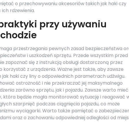
iętać o przechowywaniu akcesoriów takich jak haki czy
 ich rdzewienia.
 praktyki przy używaniu
chodzie
maga przestrzegania pewnych zasad bezpieczeństwa or
zpieczeństw i uszkodzeń sprzętu. Przede wszystkim przed
e zapoznać się z instrukcją obsługi dostarczoną przez
o korzystać z urządzenia. Ważne jest także, aby zawsze
 jak haki czy liny o odpowiednich parametrach udźwigu.
hować ostrożność i nie przekraczać jej maksymalnego
zenia zarówno sprzętu, jak i pojazdu. Zawsze warto mieć
 która będzie mogła monitorować sytuację i reagować 
agłych szarpnięć podczas ciągnięcia pojazdu, co może
anizmu wyciągarki. Warto także pamiętać o zabezpieczen
ami oraz o zachowaniu odpowiedniej odległości od miej