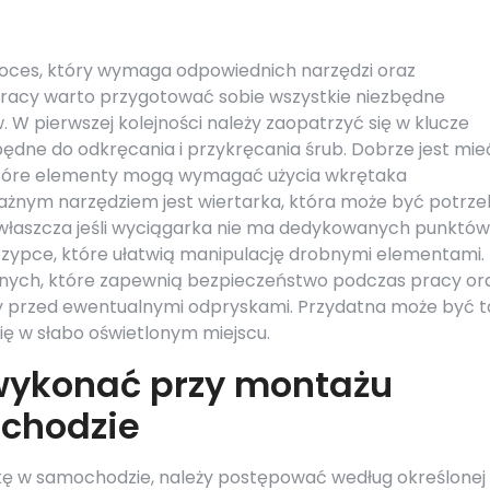
oces, który wymaga odpowiednich narzędzi oraz
pracy warto przygotować sobie wszystkie niezbędne
 W pierwszej kolejności należy zaopatrzyć się w klucze
ędne do odkręcania i przykręcania śrub. Dobrze jest mie
które elementy mogą wymagać użycia wkrętaka
ażnym narzędziem jest wiertarka, która może być potrz
łaszcza jeśli wyciągarka nie ma dedykowanych punktów
zypce, które ułatwią manipulację drobnymi elementami. 
ych, które zapewnią bezpieczeństwo podczas pracy or
y przed ewentualnymi odpryskami. Przydatna może być t
się w słabo oświetlonym miejscu.
 wykonać przy montażu
chodzie
 w samochodzie, należy postępować według określonej