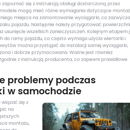
zapoznać się z instrukcją obsługi dostarczoną przez
e modele mogą mieć różne wymagania dotyczące montaż
niego miejsca na zamontowanie wyciągarki, co zazwycza
zaku pojazdu. Następnie należy przygotować powierzchn
z usunięcie wszelkich zanieczyszczeń. Kolejnym etapem j
o ramy pojazdu, co często wymaga użycia wiertarki i
ytów można przystąpić do instalacji samej wyciągarki,
sadzona i dobrze przymocowana. Ważne jest również
godnie z instrukcją producenta, co zapewni prawidłowe
ze problemy podczas
ki w samochodzie
wiązać się z
pić na
ęstszych
jsca montażu,