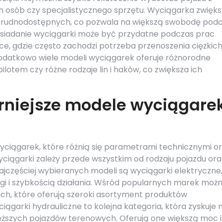
h osób czy specjalistycznego sprzętu. Wyciągarka zwięk
w trudnodostępnych, co pozwala na większą swobodę pod
siadanie wyciągarki może być przydatne podczas prac
, gdzie często zachodzi potrzeba przenoszenia ciężkic
odatkowo wiele modeli wyciągarek oferuje różnorodne
pilotem czy różne rodzaje lin i haków, co zwiększa ich
rniejsze modele wyciągare
wyciągarek, które różnią się parametrami technicznymi o
iągarki zależy przede wszystkim od rodzaju pojazdu ora
częściej wybieranych modeli są wyciągarki elektryczne
ugi i szybkością działania. Wśród popularnych marek moż
nch, które oferują szeroki asortyment produktów
garki hydrauliczne to kolejna kategoria, która zyskuje 
ęższych pojazdów terenowych. Oferują one większą moc i