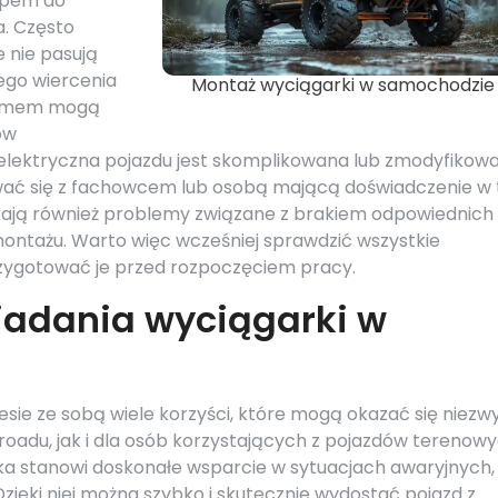
ępem do
a. Często
 nie pasują
go wiercenia
Montaż wyciągarki w samochodzie
blemem mogą
ów
ja elektryczna pojazdu jest skomplikowana lub zmodyfikow
ać się z fachowcem lub osobą mającą doświadczenie w 
ykają również problemy związane z brakiem odpowiednich
montażu. Warto więc wcześniej sprawdzić wszystkie
rzygotować je przed rozpoczęciem pracy.
siadania wyciągarki w
sie ze sobą wiele korzyści, które mogą okazać się niezw
roadu, jak i dla osób korzystających z pojazdów terenow
ka stanowi doskonałe wsparcie w sytuacjach awaryjnych,
 Dzięki niej można szybko i skutecznie wydostać pojazd z