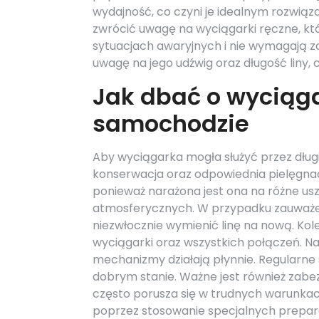
wydajność, co czyni je idealnym rozwią
zwrócić uwagę na wyciągarki ręczne, kt
sytuacjach awaryjnych i nie wymagają z
uwagę na jego udźwig oraz długość liny
Jak dbać o wyciąg
samochodzie
Aby wyciągarka mogła służyć przez długi 
konserwacja oraz odpowiednia pielęgnacj
ponieważ narażona jest ona na różne u
atmosferycznych. W przypadku zauważeni
niezwłocznie wymienić linę na nową. K
wyciągarki oraz wszystkich połączeń. Na
mechanizmy działają płynnie. Regularn
dobrym stanie. Ważne jest również zabez
często porusza się w trudnych warunkac
poprzez stosowanie specjalnych prepa