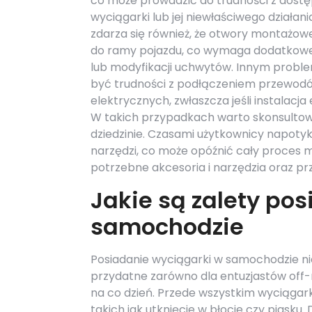
co może prowadzić do trudności z dost
wyciągarki lub jej niewłaściwego działani
zdarza się również, że otwory montażowe
do ramy pojazdu, co wymaga dodatkowe
lub modyfikacji uchwytów. Innym pro
być trudności z podłączeniem przewod
elektrycznych, zwłaszcza jeśli instalac
W takich przypadkach warto skonsultow
dziedzinie. Czasami użytkownicy napot
narzędzi, co może opóźnić cały proces 
potrzebne akcesoria i narzędzia oraz p
Jakie są zalety po
samochodzie
Posiadanie wyciągarki w samochodzie nie
przydatne zarówno dla entuzjastów off-
na co dzień. Przede wszystkim wyciągar
takich jak utknięcie w błocie czy piasku.