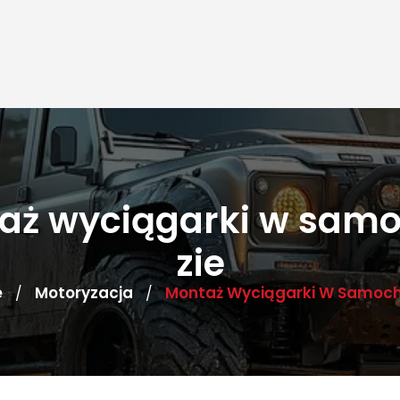
aż wyciągarki w sam
zie
e
Motoryzacja
Montaż Wyciągarki W Samoch
/
/