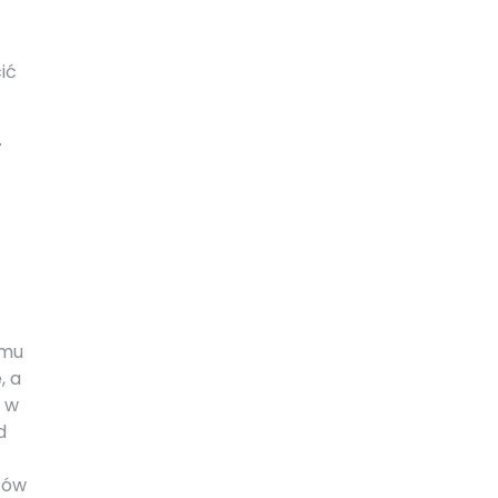
ić
w
zmu
, a
 w
d
tów