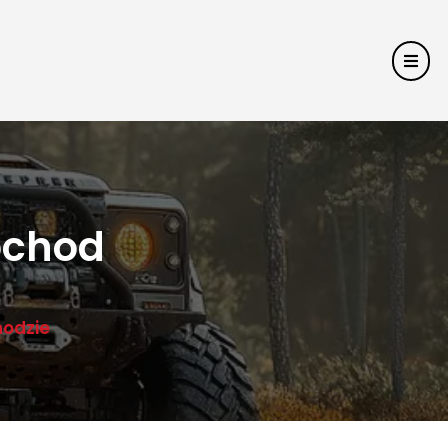
ochod
odzie