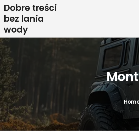
Skip
Dobre treści
to
bez lania
content
wody
Mont
Hom