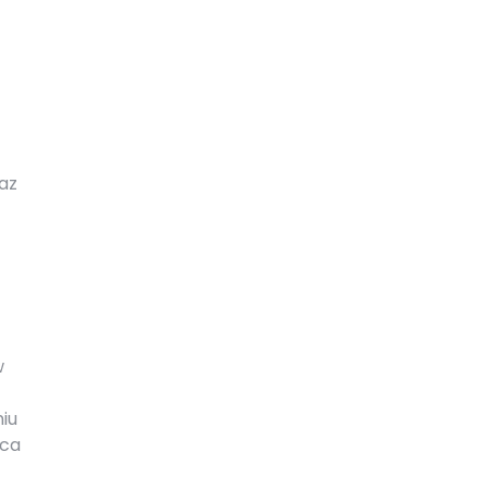
az
w
iu
sca