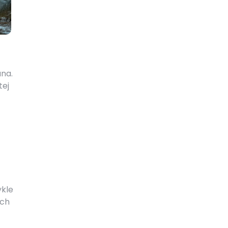
ana.
tej
ykle
ych