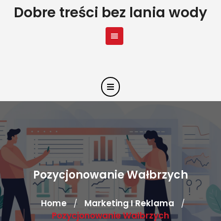
Skip
Dobre treści bez lania wody
to
content
Pozycjonowanie Wałbrzych
Home
Marketing I Reklama
/
/
Pozycjonowanie Wałbrzych