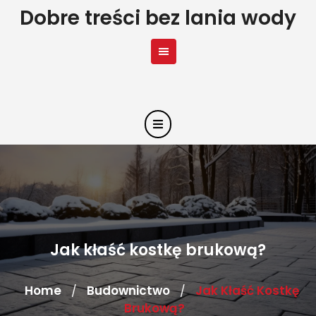
Skip
Dobre treści bez lania wody
to
content
Jak kłaść kostkę brukową?
Home
Budownictwo
Jak Kłaść Kostkę
/
/
Brukową?