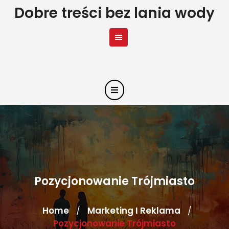
Skip
Dobre treści bez lania wody
to
content
Pozycjonowanie Trójmiasto
Home
Marketing I Reklama
/
/
Pozycjonowanie Trójmiasto