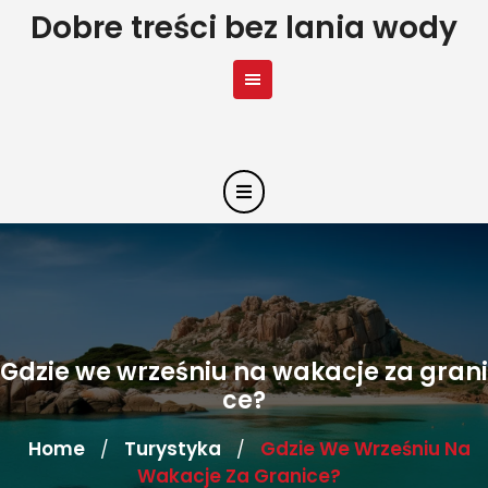
Skip
Dobre treści bez lania wody
to
content
Gdzie we wrześniu na wakacje za grani
ce?
Home
Turystyka
Gdzie We Wrześniu Na
/
/
Wakacje Za Granice?