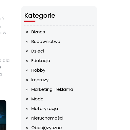
Kategorie
ań
,
Biznes
i w
Budownictwo
Dzieci
o dla
Edukacja
z
Hobby
a.
Imprezy
Marketing i reklama
Moda
Motoryzacja
Nieruchomości
Obcojęzyczne