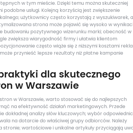
stępnych w tym mieście. Dzięki temu można skuteczniej
 podobne usługi. Kolejną korzyścią jest zwiększenie
kalnego; użytkownicy często korzystają z wyszukiwarek, 
zoptymalizowana strona może pojawić się wysoko w wynikac
kże budowaniu pozytywnego wizerunku marki; obecność w
e zwiększa wiarygodność firmy i ułatwia klientom
e pozycjonowanie często wiąże się z niższymi kosztami rekl
oże przynieść lepsze rezultaty niż płatne kampanie
 praktyki dla skutecznego
ron w Warszawie
stron w Warszawie, warto stosować się do najlepszych
ynąć na efektywność działań marketingowych. Przede
e dokładnej analizy słów kluczowych; wybór odpowiedni
wala na dotarcie do właściwej grupy odbiorców. Należy
a stronie; wartościowe i unikalne artykuły przyciągają uw