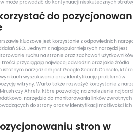
ów może prowadzić do kontynuacji nieskutecznych strategi
korzystać do pozycjonowan
e
szawie kluczowe jest korzystanie z odpowiednich narzęd
działań SEO. Jednym z najpopularniejszych narzędzi jest
itorowanie ruchu na stronie oraz zachowań użytkowników
treści przyciągają najwięcej odwiedzin oraz jakie źródła
m istotnym narzędziem jest Google Search Console, które
w wynikach wyszukiwania oraz identyfikację problemów
zycję witryny. Warto także rozważyć korzystanie z narz
EMrush czy Ahrefs, które pozwalają na znalezienie najbardz
odatkowo, narzędzia do monitorowania linków zwrotnych
wadzących do strony oraz w identyfikacji możliwości ich
pozycjonowaniu stron w