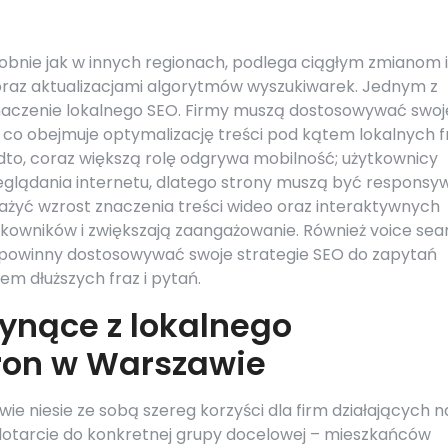
bnie jak w innych regionach, podlega ciągłym zmianom i
oraz aktualizacjami algorytmów wyszukiwarek. Jednym z
znaczenie lokalnego SEO. Firmy muszą dostosowywać swoj
, co obejmuje optymalizację treści pod kątem lokalnych f
o, coraz większą rolę odgrywa mobilność; użytkownicy
eglądania internetu, dlatego strony muszą być responsyw
ażyć wzrost znaczenia treści wideo oraz interaktywnych
kowników i zwiększają zaangażowanie. Również voice sea
my powinny dostosowywać swoje strategie SEO do zapytań
em dłuższych fraz i pytań.
łynące z lokalnego
ron w Warszawie
e niesie ze sobą szereg korzyści dla firm działających n
dotarcie do konkretnej grupy docelowej – mieszkańców