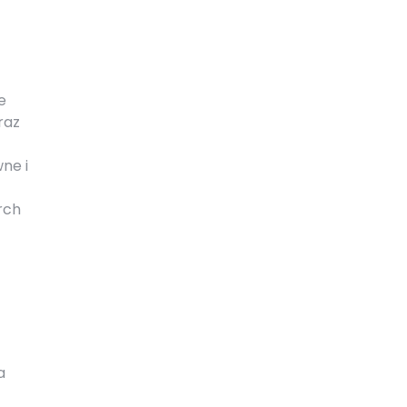
e
raz
ne i
rch
a