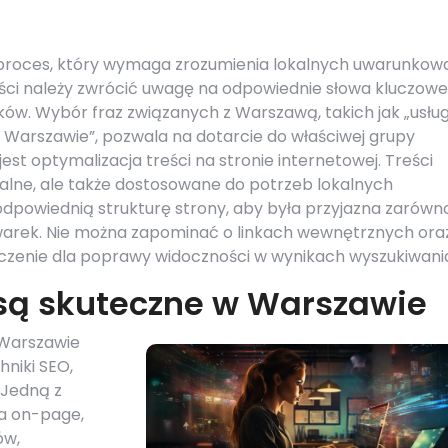
proces, który wymaga zrozumienia lokalnych uwarunkow
ności należy zwrócić uwagę na odpowiednie słowa kluczowe
ików. Wybór fraz związanych z Warszawą, takich jak „usług
 Warszawie”, pozwala na dotarcie do właściwej grupy
t optymalizacja treści na stronie internetowej. Treści
kalne, ale także dostosowane do potrzeb lokalnych
dpowiednią strukturę strony, aby była przyjazna zarówn
iwarek. Nie można zapominać o linkach wewnętrznych ora
czenie dla poprawy widoczności w wynikach wyszukiwani
 są skuteczne w Warszawie
 Warszawie
niki SEO,
 Jedną z
a on-page,
ów,