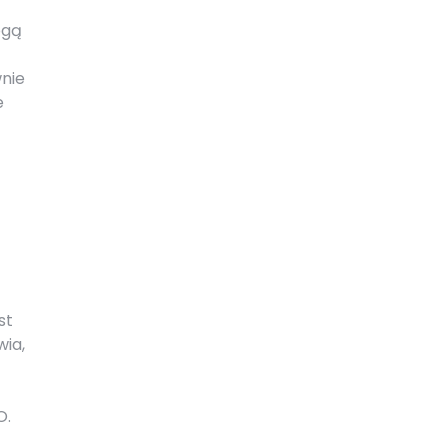
ogą
nie
e
st
wia,
O.