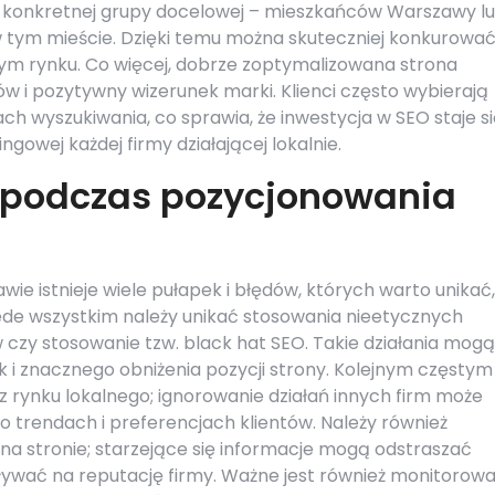
 konkretnej grupy docelowej – mieszkańców Warszawy l
 tym mieście. Dzięki temu można skuteczniej konkurować
ym rynku. Co więcej, dobrze zoptymalizowana strona
w i pozytywny wizerunek marki. Klienci często wybierają
ach wyszukiwania, co sprawia, że inwestycja w SEO staje s
owej każdej firmy działającej lokalnie.
ć podczas pozycjonowania
e istnieje wiele pułapek i błędów, których warto unikać,
ede wszystkim należy unikać stosowania nieetycznych
w czy stosowanie tzw. black hat SEO. Takie działania mogą
 i znacznego obniżenia pozycji strony. Kolejnym częstym
z rynku lokalnego; ignorowanie działań innych firm może
o trendach i preferencjach klientów. Należy również
i na stronie; starzejące się informacje mogą odstraszać
ływać na reputację firmy. Ważne jest również monitorowa