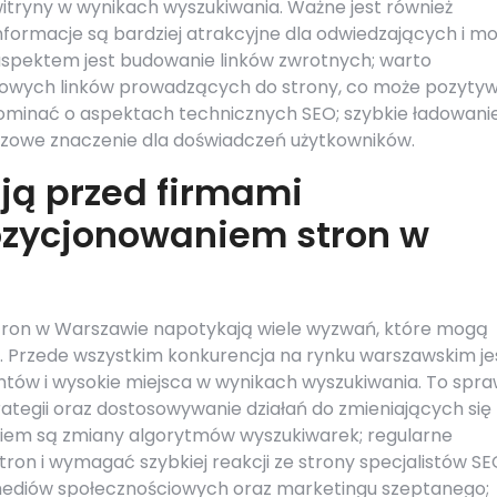
itryny w wynikach wyszukiwania. Ważne jest również
 informacje są bardziej atrakcyjne dla odwiedzających i m
aspektem jest budowanie linków zwrotnych; warto
iowych linków prowadzących do strony, co może pozytyw
pominać o aspektach technicznych SEO; szybkie ładowani
czowe znaczenie dla doświadczeń użytkowników.
ją przed firmami
ozycjonowaniem stron w
tron w Warszawie napotykają wiele wyzwań, które mogą
. Przede wszystkim konkurencja na rynku warszawskim je
ntów i wysokie miejsca w wynikach wyszukiwania. To spra
rategii oraz dostosowywanie działań do zmieniających się
em są zmiany algorytmów wyszukiwarek; regularne
ron i wymagać szybkiej reakcji ze strony specjalistów SE
mediów społecznościowych oraz marketingu szeptanego;