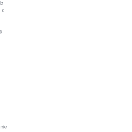
ub
 z
ię
nie