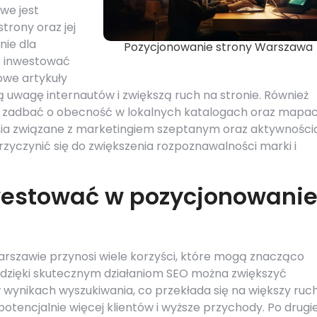
we jest
trony oraz jej
ie dla
Pozycjonowanie strony Warszawa
e inwestować
owe artykuły
ą uwagę internautów i zwiększą ruch na stronie. Również
ży zadbać o obecność w lokalnych katalogach oraz mapa
nia związane z marketingiem szeptanym oraz aktywności
yczynić się do zwiększenia rozpoznawalności marki i
westować w pozycjonowani
rszawie przynosi wiele korzyści, które mogą znacząco
, dzięki skutecznym działaniom SEO można zwiększyć
 wynikach wyszukiwania, co przekłada się na większy ruc
potencjalnie więcej klientów i wyższe przychody. Po drugie