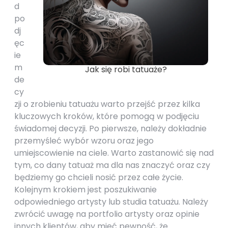
d
po
dj
ęc
ie
m
Jak się robi tatuaże?
de
cy
zji o zrobieniu tatuażu warto przejść przez kilka
kluczowych kroków, które pomogą w podjęciu
świadomej decyzji. Po pierwsze, należy dokładnie
przemyśleć wybór wzoru oraz jego
umiejscowienie na ciele. Warto zastanowić się nad
tym, co dany tatuaż ma dla nas znaczyć oraz czy
będziemy go chcieli nosić przez całe życie.
Kolejnym krokiem jest poszukiwanie
odpowiedniego artysty lub studia tatuażu. Należy
zwrócić uwagę na portfolio artysty oraz opinie
innych klientów, aby mieć pewność, że