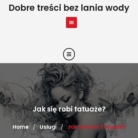
Skip
Dobre treści bez lania wody
to
content
Jak się robi tatuaże?
Home
Usługi
Jak Się Robi Tatuaże?
/
/