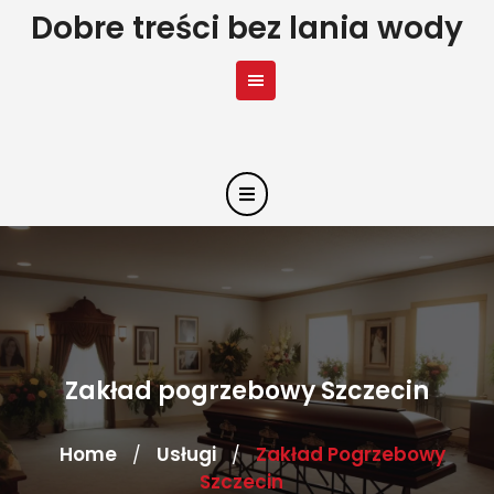
Skip
Dobre treści bez lania wody
to
content
Zakład pogrzebowy Szczecin
Home
Usługi
Zakład Pogrzebowy
/
/
Szczecin