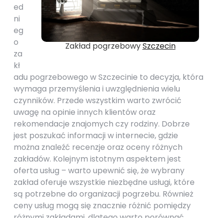
ed
ni
eg
o
Zakład pogrzebowy
Szczecin
za
kł
adu pogrzebowego w Szczecinie to decyzja, która
wymaga przemyślenia i uwzględnienia wielu
czynników. Przede wszystkim warto zwrócić
uwagę na opinie innych klientów oraz
rekomendacje znajomych czy rodziny. Dobrze
jest poszukać informacji w internecie, gdzie
można znaleźć recenzje oraz oceny różnych
zakładów. Kolejnym istotnym aspektem jest
oferta usług – warto upewnić się, że wybrany
zakład oferuje wszystkie niezbędne usługi, które
są potrzebne do organizacji pogrzebu. Również
ceny usług mogą się znacznie różnić pomiędzy
różnymi zakładami, dlatego warto porównać