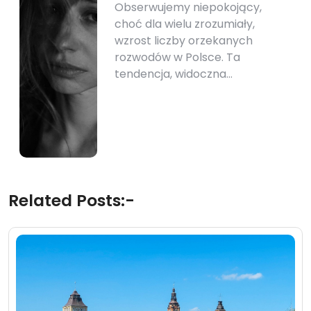
Obserwujemy niepokojący,
choć dla wielu zrozumiały,
wzrost liczby orzekanych
rozwodów w Polsce. Ta
tendencja, widoczna…
Related Posts:-