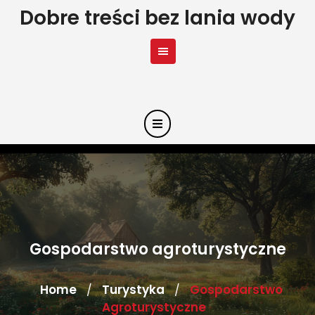
Skip
Dobre treści bez lania wody
to
content
Gospodarstwo agroturystyczne
Home
Turystyka
Gospodarstwo
/
/
Agroturystyczne