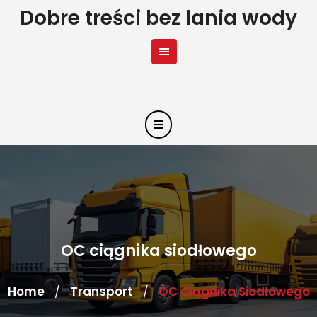
Skip
Dobre treści bez lania wody
to
content
OC ciągnika siodłowego
Home
Transport
OC Ciągnika Siodłowego
/
/