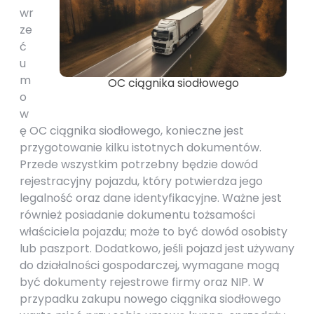
wr
ze
ć
u
m
OC ciągnika siodłowego
o
w
ę OC ciągnika siodłowego, konieczne jest
przygotowanie kilku istotnych dokumentów.
Przede wszystkim potrzebny będzie dowód
rejestracyjny pojazdu, który potwierdza jego
legalność oraz dane identyfikacyjne. Ważne jest
również posiadanie dokumentu tożsamości
właściciela pojazdu; może to być dowód osobisty
lub paszport. Dodatkowo, jeśli pojazd jest używany
do działalności gospodarczej, wymagane mogą
być dokumenty rejestrowe firmy oraz NIP. W
przypadku zakupu nowego ciągnika siodłowego