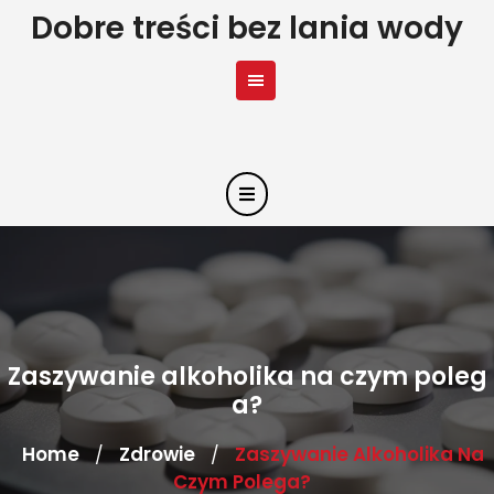
Skip
Dobre treści bez lania wody
to
content
Zaszywanie alkoholika na czym poleg
a?
Home
Zdrowie
Zaszywanie Alkoholika Na
/
/
Czym Polega?