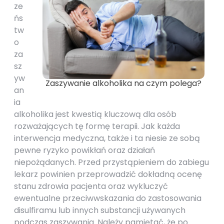
ze
ńs
tw
o
za
sz
yw
Zaszywanie alkoholika na czym polega?
an
ia
alkoholika jest kwestią kluczową dla osób
rozważających tę formę terapii. Jak każda
interwencja medyczna, także i ta niesie ze sobą
pewne ryzyko powikłań oraz działań
niepożądanych. Przed przystąpieniem do zabiegu
lekarz powinien przeprowadzić dokładną ocenę
stanu zdrowia pacjenta oraz wykluczyć
ewentualne przeciwwskazania do zastosowania
disulfiramu lub innych substancji używanych
podczas zaszywania. Należy pamiętać, że po