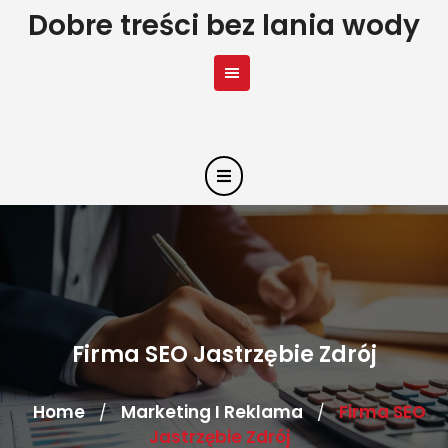
Skip
Dobre treści bez lania wody
to
content
Firma SEO Jastrzębie Zdrój
Home
Marketing I Reklama
Firma SEO
/
/
Jastrzębie Zdrój