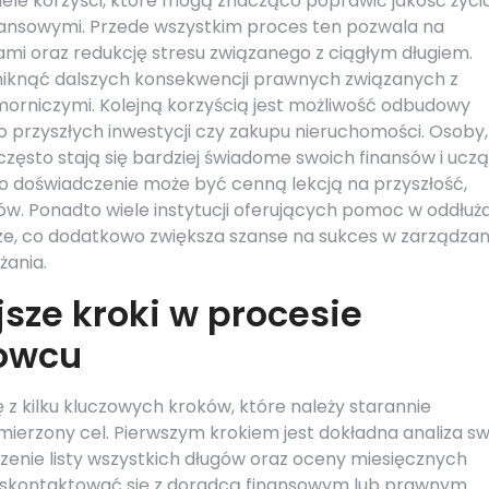
iele korzyści, które mogą znacząco poprawić jakość życi
nansowymi. Przede wszystkim proces ten pozwala na
ami oraz redukcję stresu związanego z ciągłym długiem.
niknąć dalszych konsekwencji prawnych związanych z
orniczymi. Kolejną korzyścią jest możliwość odbudowy
do przyszłych inwestycji czy zakupu nieruchomości. Osoby,
często stają się bardziej świadome swoich finansów i uczą
 doświadczenie może być cenną lekcją na przyszłość,
 Ponadto wiele instytucji oferujących pomoc w oddłuża
ze, co dodatkowo zwiększa szanse na sukces w zarządzan
żania.
sze kroki w procesie
nowcu
 z kilku kluczowych kroków, które należy starannie
ierzony cel. Pierwszym krokiem jest dokładna analiza sw
dzenie listy wszystkich długów oraz oceny miesięcznych
 skontaktować się z doradcą finansowym lub prawnym