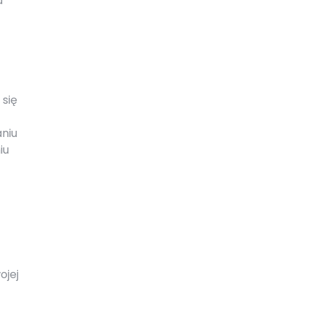
a
 się
niu
iu
ojej