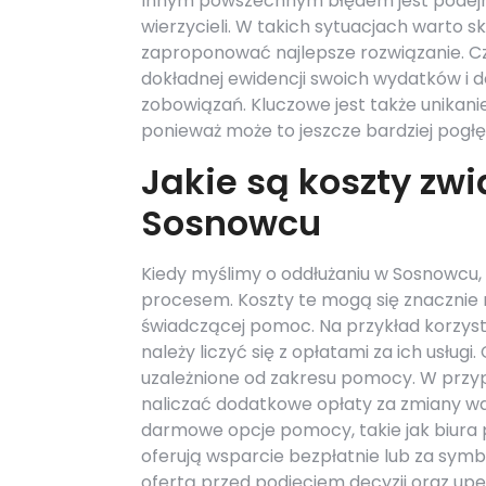
Innym powszechnym błędem jest podejmo
wierzycieli. W takich sytuacjach warto 
zaproponować najlepsze rozwiązanie. Cz
dokładnej ewidencji swoich wydatków i d
zobowiązań. Kluczowe jest także unikan
ponieważ może to jeszcze bardziej pogł
Jakie są koszty zw
Sosnowcu
Kiedy myślimy o oddłużaniu w Sosnowcu
procesem. Koszty te mogą się znacznie r
świadczącej pomoc. Na przykład korzyst
należy liczyć się z opłatami za ich usług
uzależnione od zakresu pomocy. W przyp
naliczać dodatkowe opłaty za zmiany wa
darmowe opcje pomocy, takie jak biura 
oferują wsparcie bezpłatnie lub za symb
ofertą przed podjęciem decyzji oraz up