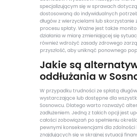
specjalizującym się w sprawach dotyczą
dostosowaną do indywidualnych potrzeb
długów z wierzycielami lub skorzystanie 
procesu spłaty. Ważne jest także monit
działania w miarę zmieniającej się sytua
również wdrożyć zasady zdrowego zarz
przyszłość, aby uniknąć ponownego popa
Jakie są alternaty
oddłużania w Sos
W przypadku trudności ze spłatą długó
wystarczające lub dostępne dla wszyst
Sosnowcu. Dlatego warto rozważyć alte
zadłużeniem. Jedną z takich opcji jest 
całości zobowiązań po spełnieniu okreś
pewnymi konsekwencjami dla zdolności 
znajdujących się w skrajnej sytuacji fin