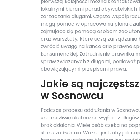
pierwszej kolejności można skontaktować
lokalnymi biurami porad obywatelskich,
zarządzania długami. Często współprac
mogą pomóc w opracowaniu planu działan
zajmujące się pomocą osobom zadłużon
oraz warsztaty, które uczą zarządzani
zwrócić uwagę na kancelarie prawne spe
konsumenckiej. Zatrudnienie prawnika 
spraw związanych z długami, ponieważ 
obowiązującymi przepisami prawa.
Jakie są najczęsts
w Sosnowcu
Podczas procesu oddłużania w Sosnowcu 
uniemożliwić skuteczne wyjście z długów
brak działania. Wiele osób czeka na pop
stanu zadłużenia. Ważne jest, aby jak na