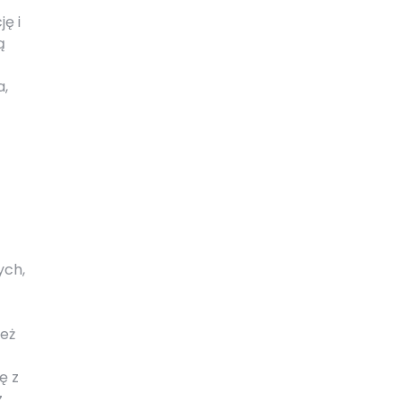
ę i
ą
a,
ych,
ież
ę z
z