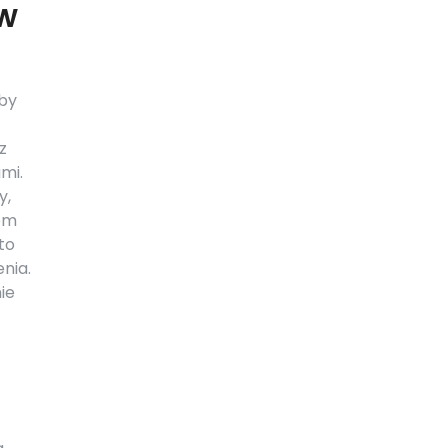
 w
by
z
mi.
y,
com
to
nia.
ie