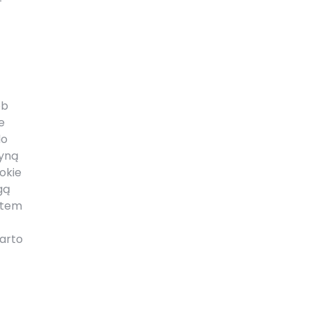
ób
e
do
zyną
okie
gą
etem
arto