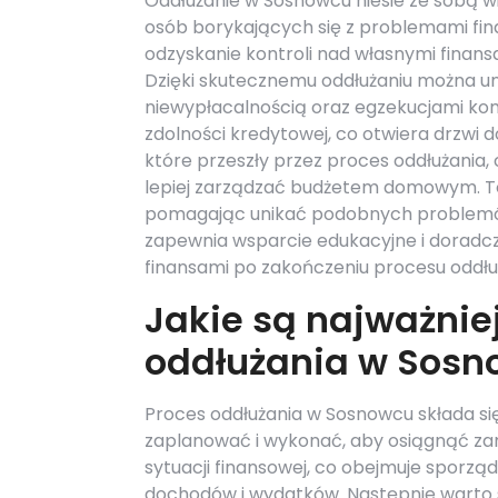
Oddłużanie w Sosnowcu niesie ze sobą w
osób borykających się z problemami fi
odzyskanie kontroli nad własnymi finans
Dzięki skutecznemu oddłużaniu można u
niewypłacalnością oraz egzekucjami kom
zdolności kredytowej, co otwiera drzwi 
które przeszły przez proces oddłużania, 
lepiej zarządzać budżetem domowym. To
pomagając unikać podobnych problemów.
zapewnia wsparcie edukacyjne i doradc
finansami po zakończeniu procesu oddłu
Jakie są najważniej
oddłużania w Sos
Proces oddłużania w Sosnowcu składa się
zaplanować i wykonać, aby osiągnąć zam
sytuacji finansowej, co obejmuje sporzą
dochodów i wydatków. Następnie warto