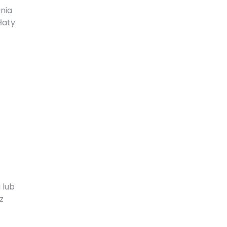
nia
łaty
 lub
z