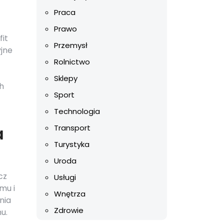
Praca
Prawo
it
Przemysł
jne
Rolnictwo
Sklepy
h
Sport
Technologia
a
Transport
Turystyka
Uroda
cz
Usługi
mu i
Wnętrza
nia
Zdrowie
u.