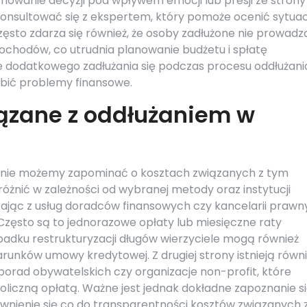
wanie decyzji pod wpływem emocji lub presji ze strony
skonsultować się z ekspertem, który pomoże ocenić sytuacj
ęsto zdarza się również, że osoby zadłużone nie prowadz
ochodów, co utrudnia planowanie budżetu i spłatę
ie dodatkowego zadłużania się podczas procesu oddłużani
ębić problemy finansowe.
iązane z oddłużaniem w
, nie możemy zapominać o kosztach związanych z tym
óżnić w zależności od wybranej metody oraz instytucji
ając z usług doradców finansowych czy kancelarii prawn
i. Często są to jednorazowe opłaty lub miesięczne raty
adku restrukturyzacji długów wierzyciele mogą również
runków umowy kredytowej. Z drugiej strony istnieją równ
porad obywatelskich czy organizacje non-profit, które
oliczną opłatą. Ważne jest jednak dokładne zapoznanie si
ewnienie się co do transparentności kosztów związanych 