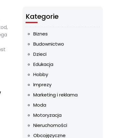
Kategorie
o
tod,
Biznes
ega
Budownictwo
est
Dzieci
Edukacja
Hobby
Imprezy
w
Marketing i reklama
Moda
Motoryzacja
Nieruchomości
Obcojęzyczne