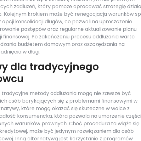
cych zadłużeń, który pomoże opracować strategię działa
. Kolejnym krokiem może być renegocjacja warunków sp
z opcji konsolidacji długów, co pozwoli na uproszczenie
orowanie postępów oraz regularne aktualizowanie planu
cji finansowej. Po zakończeniu procesu oddłużania warto
ądzania budżetem domowym oraz oszczędzania na
dnięcia w długi.
wy dla tradycyjnego
nowcu
w tradycyjne metody oddłużania mogą nie zawsze być
kich osób borykających się z problemami finansowymi w
rnatywy, które mogą okazać się skuteczne w walce z
upadłość konsumencka, która pozwala na umorzenie części
lonych warunków prawnych. Choć procedura ta wiąże się 
kredytowej, może być jedynym rozwiązaniem dla osób
ansowej. Inną alternatywą jest korzystanie z programów