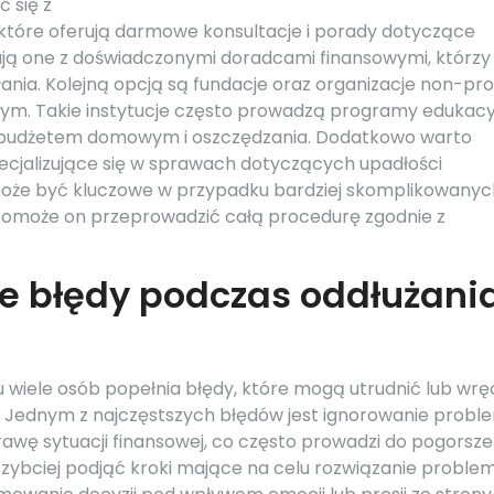
 się z
 które oferują darmowe konsultacje i porady dotyczące
ują one z doświadczonymi doradcami finansowymi, którzy
ia. Kolejną opcją są fundacje oraz organizacje non-prof
ym. Takie instytucje często prowadzą programy edukacy
a budżetem domowym i oszczędzania. Dodatkowo warto
cjalizujące się w sprawach dotyczących upadłości
może być kluczowe w przypadku bardziej skomplikowanyc
pomoże on przeprowadzić całą procedurę zgodnie z
ze błędy podczas oddłużani
wiele osób popełnia błędy, które mogą utrudnić lub wrę
. Jednym z najczęstszych błędów jest ignorowanie proble
rawę sytuacji finansowej, co często prowadzi do pogorsze
jszybciej podjąć kroki mające na celu rozwiązanie problem