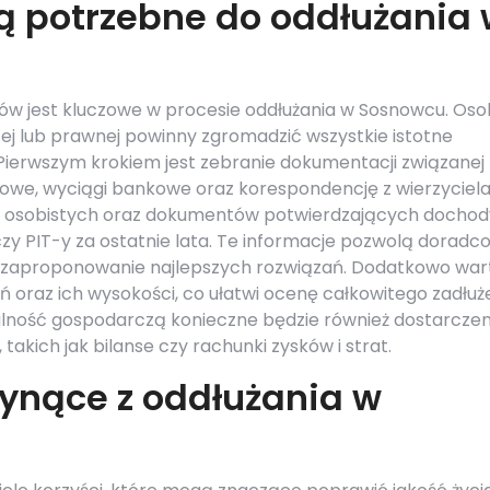
ą potrzebne do oddłużania
w jest kluczowe w procesie oddłużania w Sosnowcu. Oso
j lub prawnej powinny zgromadzić wszystkie istotne
Pierwszym krokiem jest zebranie dokumentacji związanej 
owe, wyciągi bankowe oraz korespondencję z wierzyciela
w osobistych oraz dokumentów potwierdzających dochod
 czy PIT-y za ostatnie lata. Te informacje pozwolą dorad
j i zaproponowanie najlepszych rozwiązań. Dodatkowo war
 oraz ich wysokości, co ułatwi ocenę całkowitego zadłuże
ność gospodarczą konieczne będzie również dostarczen
akich jak bilanse czy rachunki zysków i strat.
łynące z oddłużania w