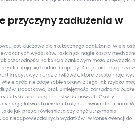
ze przyczyny zadłużenia w
owcu jest kluczowe dla skutecznego oddłużania. Wiele os
zewidzianych wydatków, takich jak nagłe koszty medyczn
 brak oszczędności na koncie bankowym może prowadzić 
szybko stają się trudne do spłaty. Kolejną istotną przyc
 kart kredytowych oraz chwilówek, które często mają wys
. Wiele osób nie zdaje sobie sprawy z tego, jak szybko mo
i długów. Dodatkowo, brak umiejętności zarządzania budż
ry dotyka wiele gospodarstw domowych. Osoby
w mogą łatwo stracić kontrolę nad swoimi finansami. W
 takie jak presja rówieśnicza czy chęć utrzymania
ć do nieodpowiedzialnych wydatków i w konsekwencji do