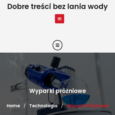
Skip
Dobre treści bez lania wody
to
content
Wyparki próżniowe
Home
Technologia
Wyparki Próżniowe
/
/