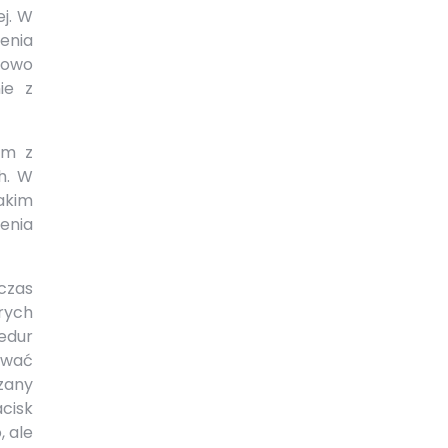
j. W
jenia
iowo
ie z
ym z
h. W
takim
enia
czas
rych
edur
ować
zany
cisk
, ale