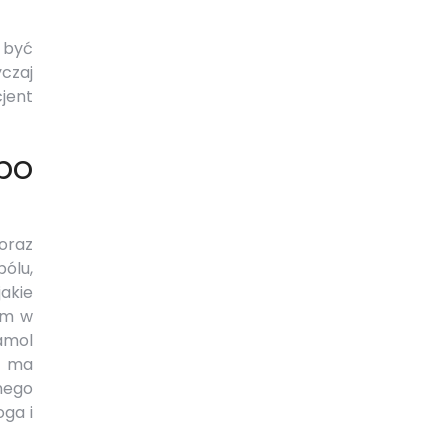
 być
czaj
cjent
po
oraz
ólu,
akie
em w
amol
n ma
nego
oga i