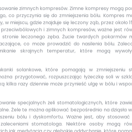
stosowanie zimnych kompresów. Zimne kompresy mogą p
ego, co przyczynia się do zmniejszenia bólu. Kompres m
 w miejscu, gdzie znajduje się leczony ząb, przez około 
ów przeciwbólowych i zimnych kompresów, ważne jest rów
 stronie leczonego zęba. Żucie twardych pokarmów 
czające, co może prowadzić do nasilenia bólu. Zaleca
nikanie skrajnych temperatur, które mogą wywoł
kanki solankowe, które pomagają w zmniejszeniu s
można przygotować, rozpuszczając łyżeczkę soli w szkl
nką kilka razy dziennie może przynieść ulgę w bólu i ws
owanie specjalnych żeli stomatologicznych, które zawie
lne. Żele te można aplikować bezpośrednio na dziąsła w
zeniu bólu i dyskomfortu. Ważne jest, aby stosować 
 zaleceniami stomatologa. Niektóre osoby mogą rów
akich jak medytacja czy głębokie oddychanie, które pom