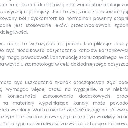
wać na potrzebę dodatkowej interwencji stomatologiczne
zazwyczaj najsilniejszy. Jest to związane z procesem go
rkowany ból i dyskomfort są normalne i powinny stopn
cane jest stosowanie leków przeciwbólowych, zgodn
dolegliwości.
ydzień, może to wskazywać na pewne komplikacje. Jedn
e być niecałkowite oczyszczenie kanałów korzeniowyc
 miazgi mogą powodować kontynuację stanu zapalnego. W 
 wizyta u stomatologa w celu dokładniejszego oczyszcz
może być uszkodzenie tkanek otaczających ząb pod
gą wymagać więcej czasu na wygojenie, a w niektó
 konieczności zastosowania dodatkowych proc
ja na materiały wypełniające kanały może powod
ć ich wymiany. Warto również zwrócić uwagę na ból zwią
ecznym leczeniu kanałowym, ząb może być wrażliwy na na
. Tego typu nadwrażliwość zazwyczaj ustępuje stopniowo