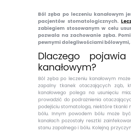
Ból zęba po leczeniu kanałowym je
pacjentów stomatologicznych.
Lec
zabiegiem stosowanym w celu usuni
pozwala na zachowanie zęba. Pomim
pewnymi dolegliwościami bólowymi, 
Dlaczego pojawia
kanałowym?
Ból zęba po leczeniu kanałowym może 
zapalny tkanek otaczających ząb, k
kanałowego polega na usunięciu mia
prowadzić do podrażnienia otaczającyc
podejściu stomatologa, niektóre tkank
bólu. Innym powodem bólu może być n
kanałach pozostały resztki zainfekowa
stanu zapalnego i bólu. Kolejną przycz