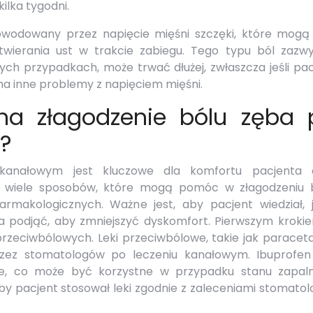
ilka tygodni.
owodowany przez napięcie mięśni szczęki, które mogą
wierania ust w trakcie zabiegu. Tego typu ból zazwy
órych przypadkach, może trwać dłużej, zwłaszcza jeśli pa
a inne problemy z napięciem mięśni.
na złagodzenie bólu zęba 
?
kanałowym jest kluczowe dla komfortu pacjenta 
je wiele sposobów, które mogą pomóc w złagodzeniu b
armakologicznych. Ważne jest, aby pacjent wiedział, j
a podjąć, aby zmniejszyć dyskomfort. Pierwszym kroki
przeciwbólowych. Leki przeciwbólowe, takie jak paracet
rzez stomatologów po leczeniu kanałowym. Ibuprofe
ne, co może być korzystne w przypadku stanu zapal
y pacjent stosował leki zgodnie z zaleceniami stomatol