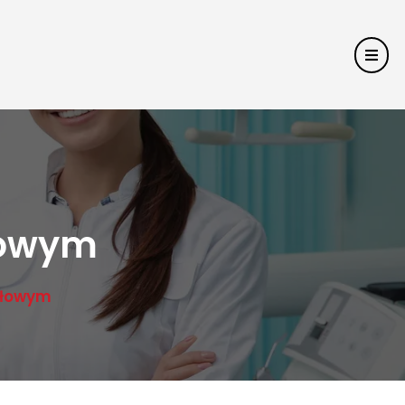
łowym
ałowym