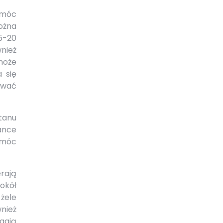
omóc
ożna
15-20
nież
może
 się
ywać
tanu
ance
pomóc
rają
okół
żele
nież
agają