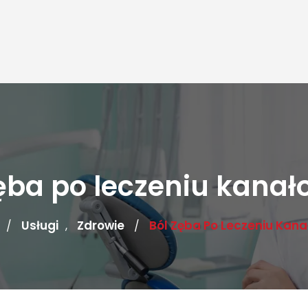
zęba po leczeniu kana
Usługi
Zdrowie
Ból Zęba Po Leczeniu Kan
/
,
/