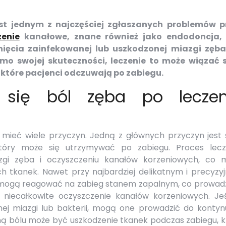
st jednym z najczęściej zgłaszanych problemów p
zenie
kanałowe, znane również jako endodoncja, 
ęcia zainfekowanej lub uszkodzonej miazgi zęba
o swojej skuteczności, leczenie to może wiązać s
które pacjenci odczuwają po zabiegu.
 się ból zęba po leczen
mieć wiele przyczyn. Jedną z głównych przyczyn jest 
tóry może się utrzymywać po zabiegu. Proces lecz
zgi zęba i oczyszczeniu kanałów korzeniowych, co 
h tkanek. Nawet przy najbardziej delikatnym i precyzy
i mogą reagować na zabieg stanem zapalnym, co prowadz
iecałkowite oczyszczenie kanałów korzeniowych. Jeś
nej miazgi lub bakterii, mogą one prowadzić do kontynu
yną bólu może być uszkodzenie tkanek podczas zabiegu, 