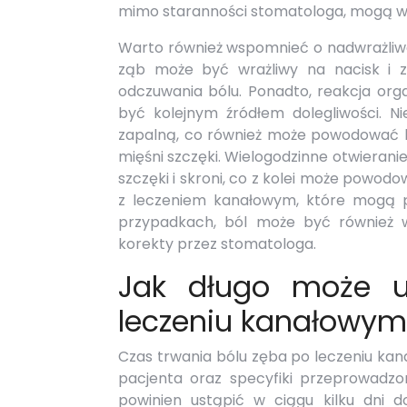
mimo staranności stomatologa, mogą wys
Warto również wspomnieć o nadwrażliwo
ząb może być wrażliwy na nacisk i z
odczuwania bólu. Ponadto, reakcja or
być kolejnym źródłem dolegliwości. N
zapalną, co również może powodować 
mięśni szczęki. Wielogodzinne otwierani
szczęki i skroni, co z kolei może powod
z leczeniem kanałowym, które mogą p
przypadkach, ból może być również 
korekty przez stomatologa.
Jak długo może u
leczeniu kanałowym
Czas trwania bólu zęba po leczeniu kan
pacjenta oraz specyfiki przeprowadz
powinien ustąpić w ciągu kilku dni d