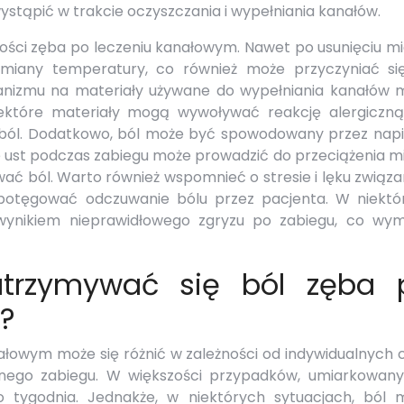
tąpić w trakcie oczyszczania i wypełniania kanałów.
ści zęba po leczeniu kanałowym. Nawet po usunięciu mia
miany temperatury, co również może przyczyniać si
ganizmu na materiały używane do wypełniania kanałów 
iektóre materiały mogą wywoływać reakcję alergiczną
ból. Dodatkowo, ból może być spowodowany przez napi
e ust podczas zabiegu może prowadzić do przeciążenia m
ować ból. Warto również wspomnieć o stresie i lęku zwią
otęgować odczuwanie bólu przez pacjenta. W niektó
wynikiem nieprawidłowego zgryzu po zabiegu, co wy
trzymywać się ból zęba 
?
ałowym może się różnić w zależności od indywidualnych 
onego zabiegu. W większości przypadków, umiarkowany
o tygodnia. Jednakże, w niektórych sytuacjach, ból 