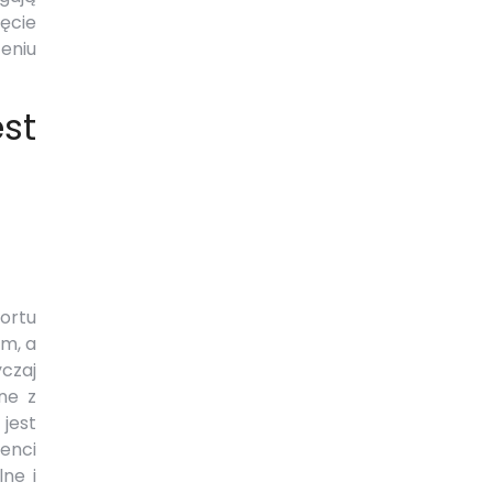
ięcie
eniu
st
ortu
ym, a
czaj
ne z
jest
enci
ne i