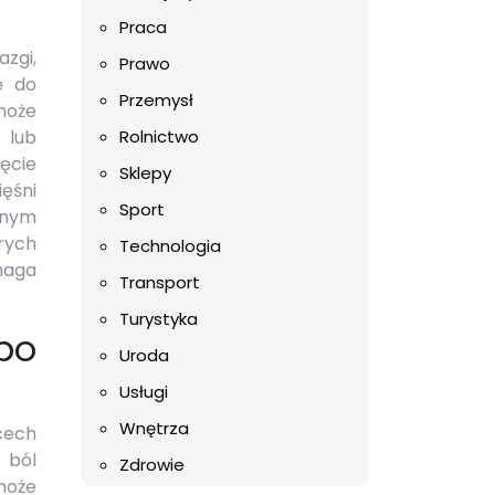
Praca
zgi,
Prawo
ę do
Przemysł
może
 lub
Rolnictwo
ęcie
Sklepy
ięśni
Sport
zanym
rych
Technologia
maga
Transport
Turystyka
po
Uroda
Usługi
Wnętrza
cech
 ból
Zdrowie
może