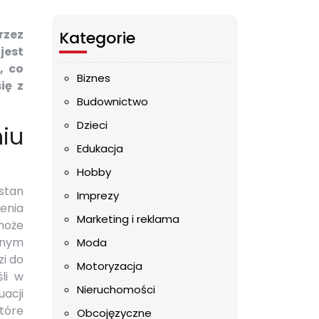
rzez
Kategorie
jest
, co
Biznes
ię z
Budownictwo
Dzieci
iu
Edukacja
Hobby
stan
Imprezy
enia
Marketing i reklama
może
jnym
Moda
i do
Motoryzacja
li w
Nieruchomości
acji
które
Obcojęzyczne