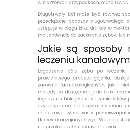
w niektórych przypadkach, może trwać k
Długotrwały ból może być również sp
przeciążone podczas długotrwałego ot
ustępuje w ciągu kilku dni, ale w niekt
ma tendencję do zaciskania zębów lub m
Jakie są sposoby 
leczeniu kanałowym
Łagodzenie bólu zęba po leczeniu 
prawidłowego procesu gojenia. Istnie
zarówno farmakologicznych, jak i nief
metody są dostępne i jakie kroki możn
łagodzeniu bólu jest stosowanie leków 
czy ibuprofen, są często zalecane p
dodatkowo właściwości przeciwzapal
tkanek otaczających ząb. Ważne jest, ab
nie przekraczał zalecanych dawek.