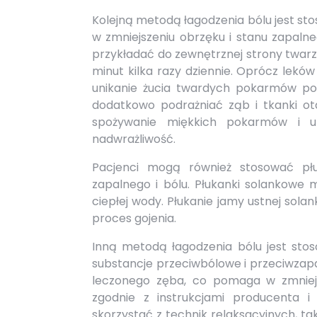
Kolejną metodą łagodzenia bólu jest 
w zmniejszeniu obrzęku i stanu zapaln
przykładać do zewnętrznej strony twarzy,
minut kilka razy dziennie. Oprócz lek
unikanie żucia twardych pokarmów po
dodatkowo podrażniać ząb i tkanki ota
spożywanie miękkich pokarmów i u
nadwrażliwość.
Pacjenci mogą również stosować płu
zapalnego i bólu. Płukanki solankowe 
ciepłej wody. Płukanie jamy ustnej sola
proces gojenia.
Inną metodą łagodzenia bólu jest stos
substancje przeciwbólowe i przeciwzapa
leczonego zęba, co pomaga w zmniejs
zgodnie z instrukcjami producenta i
skorzystać z technik relaksacyjnych, t