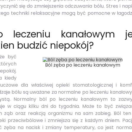
zyczynić się do zmniejszenia odczuwania bólu. Stres i nap
ego techniki relaksacyjne mogą być pomocne w łagodz
 leczeniu kanałowym je
ien budzić niepokój?
że być
tórych
Ból zęba po leczeniu kanałowym
epokój.
a kiedy
czowe dla właściwej opieki stomatologicznej i komf
odzaje bólu są uważane za normalne po leczeniu kanałow
tystą. Normalny ból po leczeniu kanałowym to zazwy
je w ciągu kilku dni do tygodnia. Może to być związa
 ząb oraz reakcją organizmu na sam zabieg. Ból ten 
ki przeciwbólowe i zmniejsza się z każdym dniem. Pacj
zęba na nacisk i zmiany temperatury, co jest normal