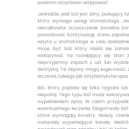
powinno stopniowo ustępować.
Jednakże, jeśli ból jest silny, pulsując
który wymaga uwagi stomatologa. Jed
niecałkowite oczyszczenie kanałów kor
powodować kontynuację stanu zapalne
wizyta u stomatologa w celu dokładn
może być ból, który nasila się zamiast
wskazywać na rozwijający się stan z
nieprzyjemny zapach z ust lub wydzi
dentystą. Te objawy mogą sugerować, 
leczenia, takiego jak antybiotykoterap
Ból, który pojawia się kilka tygodni l
niepokój. Tego typu ból może wskazywa
wypełnieniem zęba. W takim przypadku 
ewentualnego leczenia. Długotrwały bó
które wymagają korekty. Należy równie
materiały wypełniające kanały. Niek