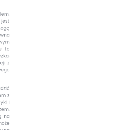
blem,
jest
mogą
owna
owym
e to
zka,
ji z
wego
dzić
em z
ki i
zem,
ą na
może