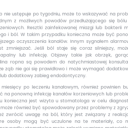
y lub nie ustępuje po tygodniu, może to wskazywać na pro
nym z możliwych powodów przedłużającego się bólu 
zeniowych. Resztki zainfekowanej miazgi lub bakterii 
go i ból. W takim przypadku konieczna może być pon
iejszego oczyszczenia kanałów. Innym sygnałem alarm
 zmniejszać. Jeśli ból staje się coraz silniejszy, moż
apalny lub infekcję. Objawy takie jak obrzęk, gorąc
elina ropna są powodem do natychmiastowej konsultac
że ząb nie goi się prawidłowo i może wymagać dodatko
ia lub dodatkowy zabieg endodontyczny.
ub miesięcy po leczeniu kanałowym, również powinien bu
ć na ponowną infekcję kanałów korzeniowych lub probl
konieczna jest wizyta u stomatologa w celu diagnosty
l może również być spowodowany przez problemy z zgry
ż zwrócić uwagę na ból, który jest związany z reakcj
tóre osoby mogą być uczulone na te materiały, co 