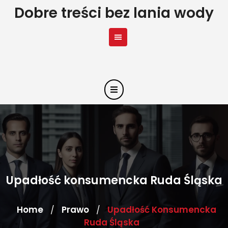
Skip
Dobre treści bez lania wody
to
content
Upadłość konsumencka Ruda Śląska
Home
Prawo
Upadłość Konsumencka
/
/
Ruda Śląska