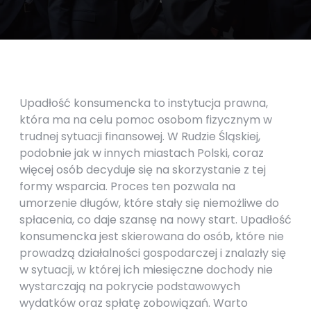
Upadłość konsumencka to instytucja prawna,
która ma na celu pomoc osobom fizycznym w
trudnej sytuacji finansowej. W Rudzie Śląskiej,
podobnie jak w innych miastach Polski, coraz
więcej osób decyduje się na skorzystanie z tej
formy wsparcia. Proces ten pozwala na
umorzenie długów, które stały się niemożliwe do
spłacenia, co daje szansę na nowy start. Upadłość
konsumencka jest skierowana do osób, które nie
prowadzą działalności gospodarczej i znalazły się
w sytuacji, w której ich miesięczne dochody nie
wystarczają na pokrycie podstawowych
wydatków oraz spłatę zobowiązań. Warto