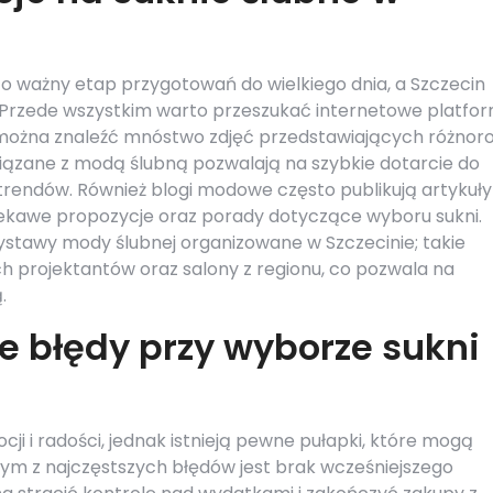
 to ważny etap przygotowań do wielkiego dnia, a Szczecin
e. Przede wszystkim warto przeszukać internetowe platfo
ie można znaleźć mnóstwo zdjęć przedstawiających różnor
związane z modą ślubną pozwalają na szybkie dotarcie do
trendów. Również blogi modowe często publikują artykuły
iekawe propozycje oraz porady dotyczące wyboru sukni.
ystawy mody ślubnej organizowane w Szczecinie; takie
 projektantów oraz salony z regionu, co pozwala na
.
ze błędy przy wyborze sukni
ji i radości, jednak istnieją pewne pułapki, które mogą
nym z najczęstszych błędów jest brak wcześniejszego