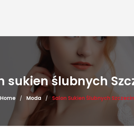
n sukien ślubnych Szc
Home
Moda
Salon Sukien Ślubnych Szczeci
/
/