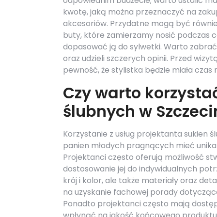
odpowiednim budżecie; warto ustalić 
kwotę, jaką można przeznaczyć na zakup
akcesoriów. Przydatne mogą być równi
buty, które zamierzamy nosić podczas c
dopasować ją do sylwetki. Warto zabrać
oraz udzieli szczerych opinii. Przed wiz
pewność, że stylistka będzie miała czas 
Czy warto korzystać
ślubnych w Szczeci
Korzystanie z usług projektanta sukien
panien młodych pragnących mieć unikalną
Projektanci często oferują możliwość st
dostosowanie jej do indywidualnych potrz
krój i kolor, ale także materiały oraz d
na uzyskanie fachowej porady dotyczącej
Ponadto projektanci często mają dostę
wpłynąć na jakość końcowego produktu. 