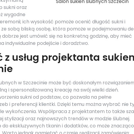
maksymalną
Salon sukien ślubnych Szczecin
 sukni oraz
eż wygodne
eremonii; ich wysokość pomoże ocenić długość sukni i
 ze sobą bliską osobę, która pomoże w podejmowaniu dec
ytą dobrze jest umówić się na konkretną godzinę, aby mieć
na indywidualne podejście i doradztwo.
 z usług projektanta sukie
nie
 ślubnych w Szczecinie może być doskonałym rozwiązaniem
 i spersonalizowaną kreację na swój wielki dzień.
worzenia sukni od podstaw, co pozwala na pełne
eb i preferencji klientki. Dzięki temu można wybrać nie t
etale wykończenia. Współpraca z projektantem to także sz
 stylizacji oraz najnowszych trendów w modzie ślubnej.
p do ekskluzywnych tkanin i dodatków, co może znacząco
Warto jednak pamiętać o czasie realizacji zamówienia;