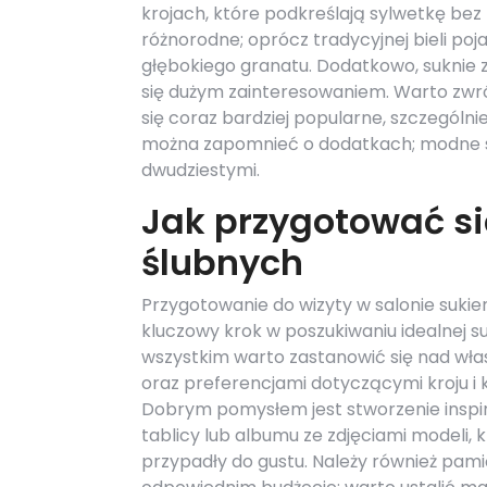
krojach, które podkreślają sylwetkę bez 
różnorodne; oprócz tradycyjnej bieli poj
głębokiego granatu. Dodatkowo, suknie 
się dużym zainteresowaniem. Warto zwróc
się coraz bardziej popularne, szczególn
można zapomnieć o dodatkach; modne są 
dwudziestymi.
Jak przygotować si
ślubnych
Przygotowanie do wizyty w salonie sukie
kluczowy krok w poszukiwaniu idealnej su
wszystkim warto zastanowić się nad wł
oraz preferencjami dotyczącymi kroju i k
Dobrym pomysłem jest stworzenie inspir
tablicy lub albumu ze zdjęciami modeli, 
przypadły do gustu. Należy również pam