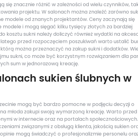
 się znacznie różnić w zależności od wielu czynników, ta
ikowania projektu. W salonach można znaleźć zarówno suk
ne modele od znanych projektantów. Ceny zaczynają się
e modele i mogą sięgać kilku tysięcy złotych za bardziej
o kosztu sukni należy doliczyć również wydatki na akceso
Dlatego przed rozpoczęciem poszukiwań warto ustalić bu
 którą można przeznaczyć na zakup sukni i dodatków. Wi
jmu sukni, co może być korzystnym rozwiązaniem dla pa
żych sum w jednorazową kreację.
salonach sukien ślubnych w
czecinie mogą być bardzo pomocne w podjęciu decyzji o
nna młoda zakupi swoją wymarzoną kreację. Warto przed
pnymi w internecie oraz na portalach społecznościowych.
dczeniami związanymi z obsługą klienta, jakością sukien or
opinie mogą świadczyć o profesjonalizmie personelu ora