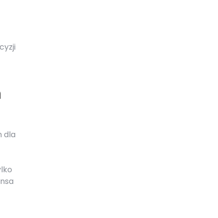
yzji
n
 dla
ylko
ansa