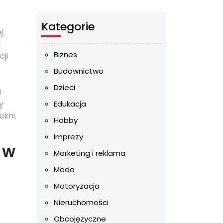
Kategorie
j
d
Biznes
ji
Budownictwo
Dzieci
i
y
Edukacja
ukni.
Hobby
Imprezy
 w
Marketing i reklama
Moda
Motoryzacja
Nieruchomości
Obcojęzyczne