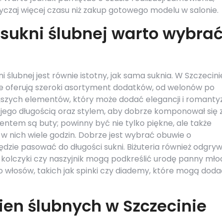
yczaj więcej czasu niż zakup gotowego modelu w salonie.
 sukni ślubnej warto wybra
ślubnej jest równie istotny, jak sama suknia. W Szczecini
óre oferują szeroki asortyment dodatków, od welonów po
iejszych elementów, który może dodać elegancji i romant
ad jego długością oraz stylem, aby dobrze komponował się 
tem są buty; powinny być nie tylko piękne, ale także
 nich wiele godzin. Dobrze jest wybrać obuwie o
dzie pasować do długości sukni. Biżuteria również odgry
ne kolczyki czy naszyjnik mogą podkreślić urodę panny młod
włosów, takich jak spinki czy diademy, które mogą doda
ien ślubnych w Szczecinie