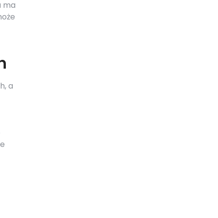
a ma
może
h
h, a
e
że