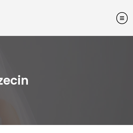
zecin
n