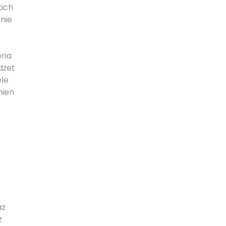
kich
nie
ria
dżet
ele
nien
az
z