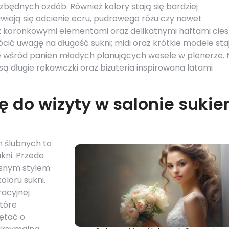
zbędnych ozdób. Również kolory stają się bardziej
awiają się odcienie ecru, pudrowego różu czy nawet
z koronkowymi elementami oraz delikatnymi haftami cie
ić uwagę na długość sukni; midi oraz krótkie modele sta
ie wśród panien młodych planujących wesele w plenerze. 
długie rękawiczki oraz biżuteria inspirowana latami
ę do wizyty w salonie sukie
n ślubnych to
kni. Przede
asnym stylem
oloru sukni.
acyjnej
które
iętać o