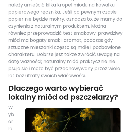
należy umieścić kilka kropel miodu na kawałku
papierowego ręcznika. Jeśli po pewnym czasie
papier nie będzie mokry, oznacza to, że mamy do
czynienia z naturalnym produktem. Można
również przeprowadzić test smakowy; prawdziwy
miód ma bogaty smak i aromat, podczas gdy
sztuczne mieszanki często są mdłe i pozbawione
charakteru. Dobrze jest także zwrócić uwagę na
datę ważności; naturalny miód praktycznie nie
psuje się i może być przechowywany przez wiele
lat bez utraty swoich właściwości.
Dlaczego warto wybierać
lokalny miód od pszczelarzy?
W
yb
ór
lo