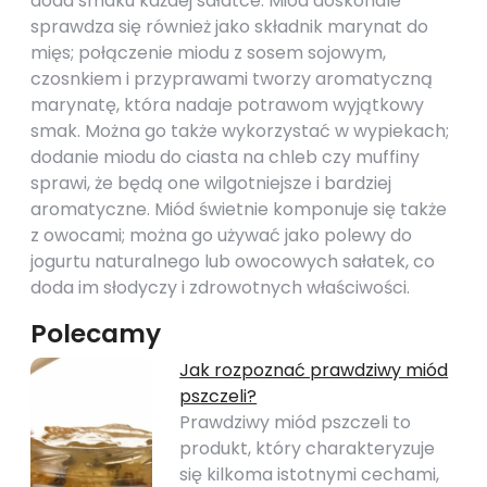
doda smaku każdej sałatce. Miód doskonale
sprawdza się również jako składnik marynat do
mięs; połączenie miodu z sosem sojowym,
czosnkiem i przyprawami tworzy aromatyczną
marynatę, która nadaje potrawom wyjątkowy
smak. Można go także wykorzystać w wypiekach;
dodanie miodu do ciasta na chleb czy muffiny
sprawi, że będą one wilgotniejsze i bardziej
aromatyczne. Miód świetnie komponuje się także
z owocami; można go używać jako polewy do
jogurtu naturalnego lub owocowych sałatek, co
doda im słodyczy i zdrowotnych właściwości.
Polecamy
Jak rozpoznać prawdziwy miód
pszczeli?
Prawdziwy miód pszczeli to
produkt, który charakteryzuje
się kilkoma istotnymi cechami,