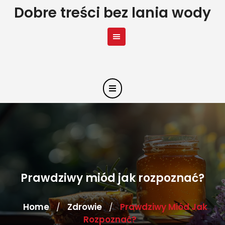
Skip
Dobre treści bez lania wody
to
content
Prawdziwy miód jak rozpoznać?
Home
Zdrowie
Prawdziwy Miód Jak
/
/
Rozpoznać?