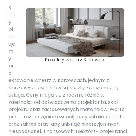
Ki
ed
y
pl
an
uje
m
y
Projekty wnętrz Katowice
pr
oj
ektowanie wnętrz w Katowicach, jednym z
kluczowych aspektów są koszty związane z tą
usługą. Ceny mogą się znacznie różnić w
zależności od doświadczenia projektanta, skali
projektu oraz zastosowanych materiałów. Warto
przed rozpoczęciem współpracy ustalić budżet
oraz zakres prac, aby uniknąć nieprzyjemnych
niespodzianek finansowych. Niektórzy projektanci