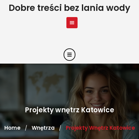
Skip
Dobre treści bez lania wody
to
content
Projekty wnętrz Katowice
Home
Wnętrza
Projekty Wnętrz Katowice
/
/