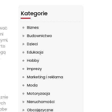
Kategorie
Biznes
ywać
mi
Budownictwo
ymi,
Dzieci
rto
ogą
Edukacja
,
Hobby
Imprezy
Marketing i reklama
Moda
Motoryzacja
znie
Nieruchomości
ych
łabe
Obcojęzyczne