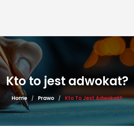
Kto to jest adwokat?
Home
Prawo
Kto To Jest Adwokat?
/
/