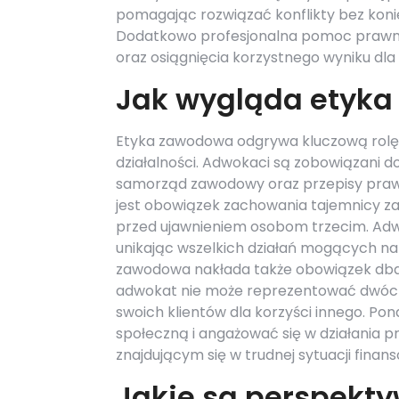
pomagając rozwiązać konflikty bez koni
Dodatkowo profesjonalna pomoc prawna
oraz osiągnięcia korzystnego wyniku dla 
Jak wygląda etyk
Etyka zawodowa odgrywa kluczową rolę
działalności. Adwokaci są zobowiązani 
samorząd zawodowy oraz przepisy praw
jest obowiązek zachowania tajemnicy za
przed ujawnieniem osobom trzecim. Adwo
unikając wszelkich działań mogących nar
zawodowa nakłada także obowiązek dbałoś
adwokat nie może reprezentować dwóch 
swoich klientów dla korzyści innego. P
społeczną i angażować się w działania 
znajdującym się w trudnej sytuacji finans
Jakie są perspekty