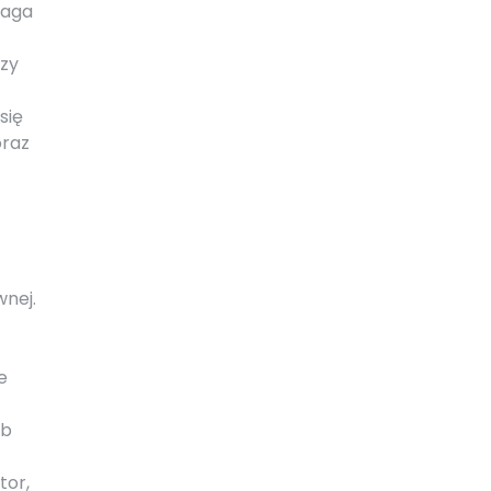
maga
dzy
się
oraz
wnej.
e
eb
tor,