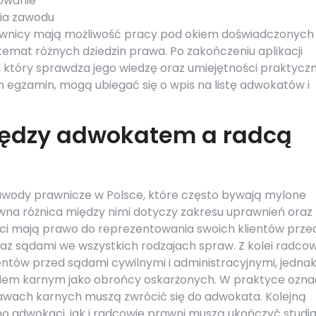
towanie
ia zawodu
prawnicy mają możliwość pracy pod okiem doświadczonych
mat różnych dziedzin prawa. Po zakończeniu aplikacji
który sprawdza jego wiedzę oraz umiejętności praktyczn
n egzamin, mogą ubiegać się o wpis na listę adwokatów i
między adwokatem a radcą
awody prawnicze w Polsce, które często bywają mylone
na różnica między nimi dotyczy zakresu uprawnień oraz
aci mają prawo do reprezentowania swoich klientów prze
az sądami we wszystkich rodzajach spraw. Z kolei radcow
tów przed sądami cywilnymi i administracyjnymi, jednak
em karnym jako obrońcy oskarżonych. W praktyce ozna
awach karnych muszą zwrócić się do adwokata. Kolejną
no adwokaci, jak i radcowie prawni muszą ukończyć studi