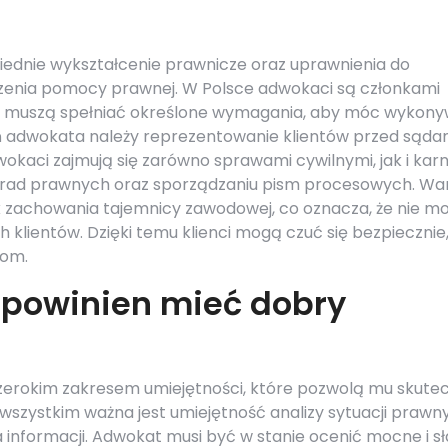
ednie wykształcenie prawnicze oraz uprawnienia do
zenia pomocy prawnej. W Polsce adwokaci są członkami
 muszą spełniać określone wymagania, aby móc wykon
 adwokata należy reprezentowanie klientów przed sąda
kaci zajmują się zarówno sprawami cywilnymi, jak i karn
 porad prawnych oraz sporządzaniu pism procesowych. Wa
 zachowania tajemnicy zawodowej, co oznacza, że nie m
 klientów. Dzięki temu klienci mogą czuć się bezpiecznie
tom.
 powinien mieć dobry
rokim zakresem umiejętności, które pozwolą mu skutec
wszystkim ważna jest umiejętność analizy sytuacji prawn
 informacji. Adwokat musi być w stanie ocenić mocne i s