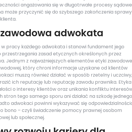
eczności angażowania się w długotrwałe procesy sądowe
 może przyczynić się do szybszego zakończenia sprawy
klienta.
a zawodowa adwokata
 w pracy każdego adwokata i stanowi fundament jego
do przestrzegania zasad etycznych określonych przez
a. Jednym z najważniejszych elementów etyki zawodowe
wodowej, który chroni informacje uzyskane od klientów
kaci muszą również działać w sposób rzetelny i uczciwy
azić ich reputację lub reputację zawodu prawnika. Etyka
ci o interesy klientów oraz unikania konfliktu interesó
stron tego samego sporu ani działać na szkodę jednego
onadto adwokaci powinni wykazywać się odpowiedzialności
pro bono – czyli świadczenie pomocy prawnej osobom
owej lub społecznej.
wy rozwoju kariery dla