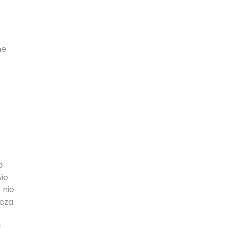
e.
d
ie
 nie
cza
a