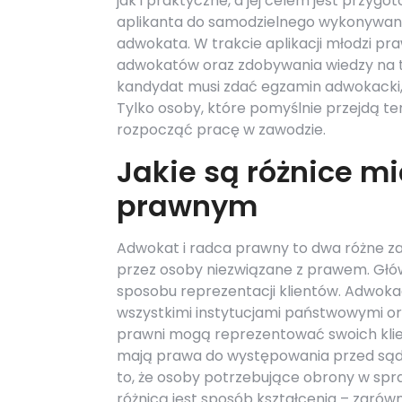
jak i praktyczne, a jej celem jest przygo
aplikanta do samodzielnego wykonywan
adwokata. W trakcie aplikacji młodzi 
adwokatów oraz zdobywania wiedzy na te
kandydat musi zdać egzamin adwokacki, 
Tylko osoby, które pomyślnie przejdą te
rozpocząć pracę w zawodzie.
Jakie są różnice 
prawnym
Adwokat i radca prawny to dwa różne z
przez osoby niezwiązane z prawem. Głów
sposobu reprezentacji klientów. Adwok
wszystkimi instytucjami państwowymi or
prawni mogą reprezentować swoich klien
mają prawa do występowania przed sąd
to, że osoby potrzebujące obrony w spr
różnicą jest sposób kształcenia – zarów