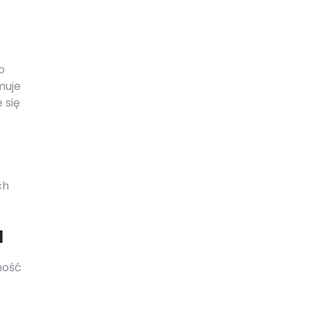
o
muje
 się
ch
a
ność