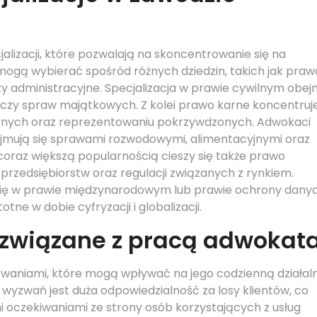
alizacji, które pozwalają na skoncentrowanie się na
ogą wybierać spośród różnych dziedzin, takich jak praw
zy administracyjne. Specjalizacja w prawie cywilnym obej
y spraw majątkowych. Z kolei prawo karne koncentruje
rnych oraz reprezentowaniu pokrzywdzonych. Adwokaci
zajmują się sprawami rozwodowymi, alimentacyjnymi oraz
coraz większą popularnością cieszy się także prawo
 przedsiębiorstw oraz regulacji związanych z rynkiem.
się w prawie międzynarodowym lub prawie ochrony dany
otne w dobie cyfryzacji i globalizacji.
 związane z pracą adwokat
zwaniami, które mogą wpływać na jego codzienną działal
yzwań jest duża odpowiedzialność za losy klientów, co
mi oczekiwaniami ze strony osób korzystających z usług