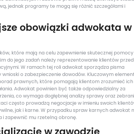
ą, jednak programy te mogą się różnić szczegółami i
jsze obowiązki adwokata w
zków, które mają na celu zapewnienie skutecznej pomocy
im do jego zadań należy reprezentowanie klientów przed
cyjnymi. W ramach tej roli adwokat sporządza pisma
czy wnioski o zabezpieczenie dowodów. Kluczowym eleme
 porad prawnych, które pomagają klientom zrozumieć ich
ałania. Adwokat powinien być także odpowiedzialny za
arżenia, co wymaga dogłębnej analizy sprawy oraz zebran
i często prowadzą negocjacje w imieniu swoich klientó
ilne, jak i karne. W przypadku spraw karnych adwokat 
 i zapewnić mu rzetelną obronę.
jalizacje w zawodzie