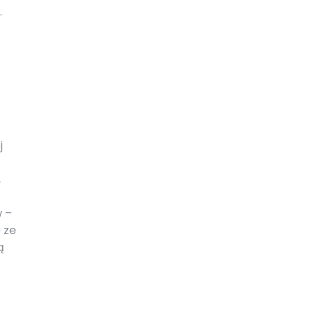
.
j
,
w –
 ze
ą