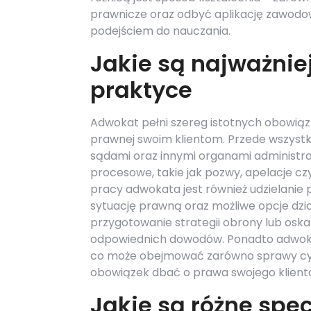
prawnicze oraz odbyć aplikację zawodow
podejściem do nauczania.
Jakie są najważnie
praktyce
Adwokat pełni szereg istotnych obowią
prawnej swoim klientom. Przede wszystk
sądami oraz innymi organami administra
procesowe, takie jak pozwy, apelacje 
pracy adwokata jest również udzielanie
sytuację prawną oraz możliwe opcje dzi
przygotowanie strategii obrony lub osk
odpowiednich dowodów. Ponadto adwokac
co może obejmować zarówno sprawy cyw
obowiązek dbać o prawa swojego klienta
Jakie są różne spec