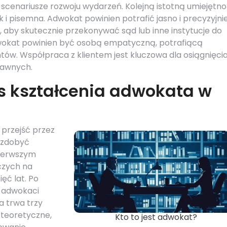
scenariusze rozwoju wydarzeń. Kolejną istotną umiejętno
 i pisemna. Adwokat powinien potrafić jasno i precyzyjni
 aby skutecznie przekonywać sąd lub inne instytucje do
wokat powinien być osobą empatyczną, potrafiącą
tów. Współpraca z klientem jest kluczowa dla osiągnięci
rawnych.
s kształcenia adwokata w
przejść przez
 zdobyć
Pierwszym
czych na
ięć lat. Po
i adwokaci
a trwa trzy
 teoretyczne,
Kto to jest adwokat?