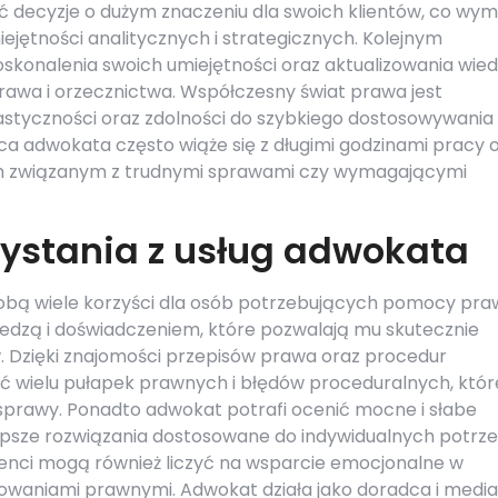
decyzje o dużym znaczeniu dla swoich klientów, co wy
miejętności analitycznych i strategicznych. Kolejnym
skonalenia swoich umiejętności oraz aktualizowania wie
rawa i orzecznictwa. Współczesny świat prawa jest
tyczności oraz zdolności do szybkiego dostosowywania 
a adwokata często wiąże się z długimi godzinami pracy 
em związanym z trudnymi sprawami czy wymagającymi
rzystania z usług adwokata
sobą wiele korzyści dla osób potrzebujących pomocy pra
edzą i doświadczeniem, które pozwalają mu skutecznie
. Dzięki znajomości przepisów prawa oraz procedur
wielu pułapek prawnych i błędów proceduralnych, któr
prawy. Ponadto adwokat potrafi ocenić mocne i słabe
psze rozwiązania dostosowane do indywidualnych potrz
klienci mogą również liczyć na wsparcie emocjonalne w
waniami prawnymi. Adwokat działa jako doradca i media