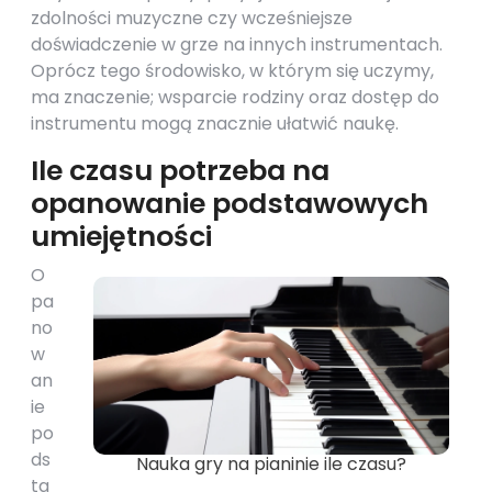
zdolności muzyczne czy wcześniejsze
doświadczenie w grze na innych instrumentach.
Oprócz tego środowisko, w którym się uczymy,
ma znaczenie; wsparcie rodziny oraz dostęp do
instrumentu mogą znacznie ułatwić naukę.
Ile czasu potrzeba na
opanowanie podstawowych
umiejętności
O
pa
no
w
an
ie
po
ds
Nauka gry na pianinie ile czasu?
ta