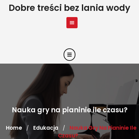
Skip
Dobre treści bez lania wody
to
content
Nauka gry na pianinie ile czasu?
Home
Edukacja
Nauka Gry Na Pianinie Ile
/
/
Czasu?