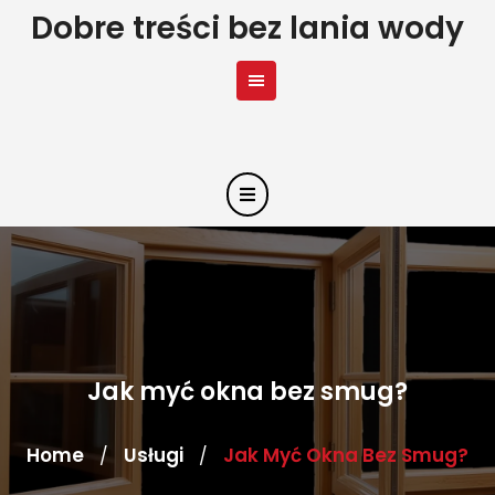
Skip
Dobre treści bez lania wody
to
content
Jak myć okna bez smug?
Home
Usługi
Jak Myć Okna Bez Smug?
/
/