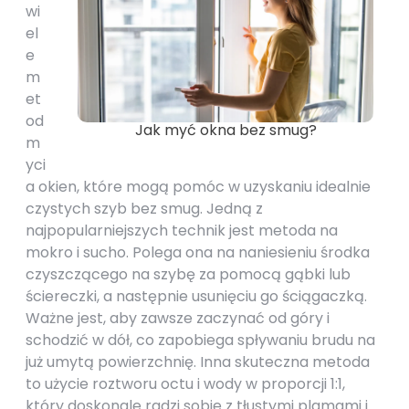
wi
el
e
m
et
od
Jak myć okna bez smug?
m
yci
a okien, które mogą pomóc w uzyskaniu idealnie
czystych szyb bez smug. Jedną z
najpopularniejszych technik jest metoda na
mokro i sucho. Polega ona na naniesieniu środka
czyszczącego na szybę za pomocą gąbki lub
ściereczki, a następnie usunięciu go ściągaczką.
Ważne jest, aby zawsze zaczynać od góry i
schodzić w dół, co zapobiega spływaniu brudu na
już umytą powierzchnię. Inna skuteczna metoda
to użycie roztworu octu i wody w proporcji 1:1,
który doskonale radzi sobie z tłustymi plamami i