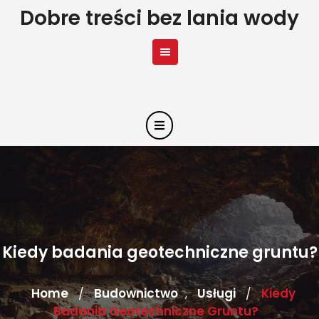
Skip
Dobre treści bez lania wody
to
content
Kiedy badania geotechniczne gruntu?
Home
Budownictwo
Usługi
Kiedy
/
,
/
Badania Geotechniczne Gruntu?