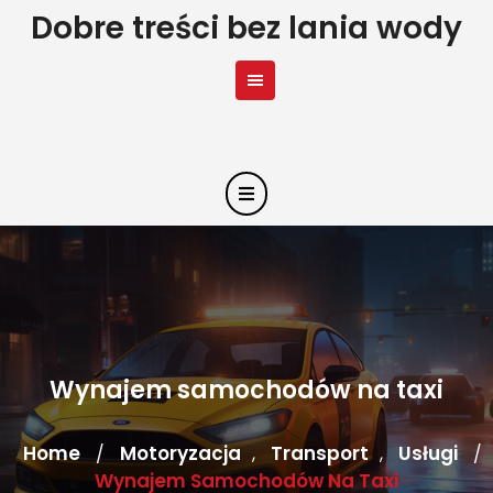
Skip
Dobre treści bez lania wody
to
content
Wynajem samochodów na taxi
Home
Motoryzacja
Transport
Usługi
/
,
,
/
Wynajem Samochodów Na Taxi