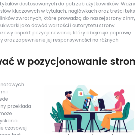
artykułów dostosowanych do potrzeb użytkowników. Ważn
słów kluczowych w tytułach, nagłówkach oraz treści teks
 linków zwrotnych, które prowadzą do naszej strony z inn
zukiwarki jako dowód wartości i autorytetu strony.
uczowy aspekt pozycjonowania, który obejmuje poprawę
ny oraz zapewnienie jej responsywności na różnych
wać w pozycjonowanie stro
ernetowych
rm i
zede
yny przekłada
i może
yskania
ie czasowej