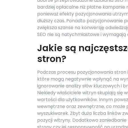
dobrze przeprowadzone działania SEO 
bardziej opłacalne niż płatne kampanie
ponieważ efekty pozycjonowania utrzymu
dłuższy czas. Ponadto pozycjonowanie p
zwiększa szanse na konwersję odwiedzaj
SEO nie są natychmiastowe i wymagają c
Jakie są najczęsts
stron?
Podczas procesu pozycjonowania stron 
które mogą negatywnie wpłynąć na wynik
ignorowanie analizy słów kluczowych i b
Niekiedy właściciele witryn skupiają się w
wartości dla użytkowników. Innym pows
wewnętrzne oraz zewnętrzne, co może p
wyszukiwarek. Zbyt duża liczba linków zw
pozycji witryny. Dodatkowo zaniedbanie
strony czy jej responsywność na urząd