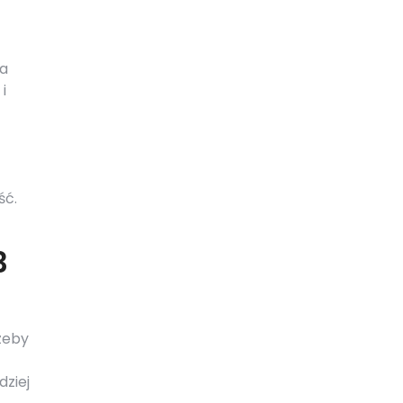
na
i
ść.
3
zeby
dziej