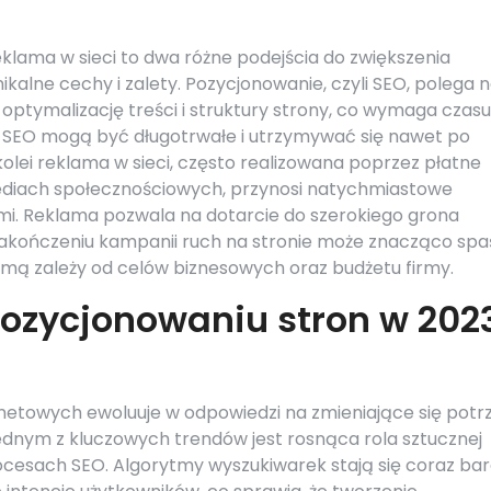
klama w sieci to dwa różne podejścia do zwiększenia
ikalne cechy i zalety. Pozycjonowanie, czyli SEO, polega 
ptymalizację treści i struktury strony, co wymaga czasu 
ń SEO mogą być długotrwałe i utrzymywać się nawet po
olei reklama w sieci, często realizowana poprzez płatne
diach społecznościowych, przynosi natychmiastowe
tami. Reklama pozwala na dotarcie do szerokiego grona
zakończeniu kampanii ruch na stronie może znacząco spa
ą zależy od celów biznesowych oraz budżetu firmy.
pozycjonowaniu stron w 202
netowych ewoluuje w odpowiedzi na zmieniające się potr
ednym z kluczowych trendów jest rosnąca rola sztucznej
ocesach SEO. Algorytmy wyszukiwarek stają się coraz bar