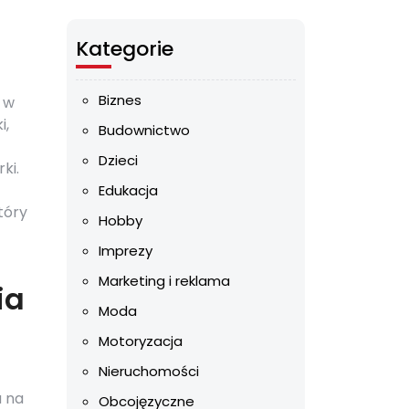
Kategorie
Biznes
i w
i,
Budownictwo
Dzieci
ki.
Edukacja
tóry
Hobby
Imprezy
Marketing i reklama
ia
Moda
Motoryzacja
Nieruchomości
a na
Obcojęzyczne