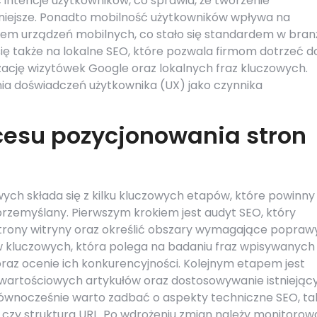
 intencje użytkowników, co sprawia, że tworzenie
ażniejsze. Ponadto mobilność użytkowników wpływa na
tem urządzeń mobilnych, co stało się standardem w bran
ę także na lokalne SEO, które pozwala firmom dotrzeć d
zację wizytówek Google oraz lokalnych fraz kluczowych.
ia doświadczeń użytkownika (UX) jako czynnika
cesu pozycjonowania stron
ych składa się z kilku kluczowych etapów, które powinny
rzemyślany. Pierwszym krokiem jest audyt SEO, który
trony witryny oraz określić obszary wymagające poprawy
w kluczowych, która polega na badaniu fraz wpisywanych
az ocenie ich konkurencyjności. Kolejnym etapem jest
e wartościowych artykułów oraz dostosowywanie istniejąc
ównocześnie warto zadbać o aspekty techniczne SEO, ta
 czy struktura URL. Po wdrożeniu zmian należy monitorow