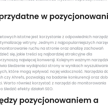
 przydatne w pozycjonowan
towych istotne jest korzystanie z odpowiednich narzędzi
ptymalizację witryny. Jednym z najpopularniejszych narzę
 monitorowanie ruchu na stronie oraz analizę zachowań
eć się, jakie treści są najbardziej atrakcyjne dla
 przynoszą najwięcej konwersji. Kolejnym ważnym narzędz
iwia śledzenie wydajności strony w wynikach wyszukiwani
ych, które mogą wpływać na jej widoczność. Narzędzia d
ush czy Ahrefs, pozwalają na badanie konkurencji oraz do
ci. Warto również korzystać z narzędzi do monitorowania
 śledzić efekty działań SEO.
między pozycjonowaniem a