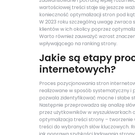
zaawansowane i potrafią lepiej rozumieć
wartościowej treści staje się jeszcze w
konieczność optymalizacji stron pod ką
W 2023 roku szczególną uwagę zwraca si
klientów w ich okolicy poprzez optymali
Warto również zauważyć wzrost znaczen
wpływającego na ranking strony.
Jakie są etapy pro
internetowych?
Proces pozycjonowania stron internetow
realizowane w sposób systematyczny i p
pozwala zidentyfikować mocne i słabe s
Następnie przeprowadza się analizę słó
przez użytkowników w wyszukiwarkach or
optymalizacja treści strony – tworzeni
treści do wybranych słów kluczowych. R
jak poprawa szybkości ładowania strony