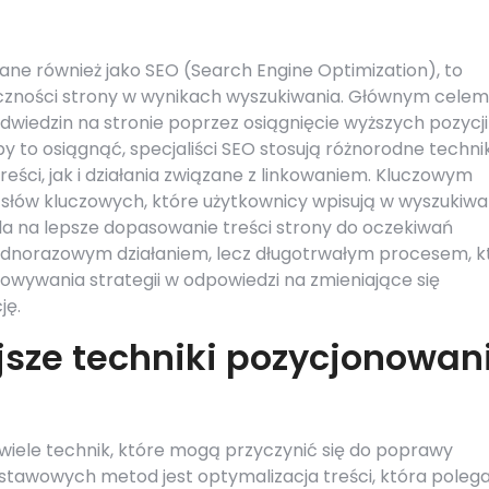
ne również jako SEO (Search Engine Optimization), to
czności strony w wynikach wyszukiwania. Głównym celem
odwiedzin na stronie poprzez osiągnięcie wyższych pozycj
 to osiągnąć, specjaliści SEO stosują różnorodne technik
eści, jak i działania związane z linkowaniem. Kluczowym
słów kluczowych, które użytkownicy wpisują w wyszukiwar
a na lepsze dopasowanie treści strony do oczekiwań
jednorazowym działaniem, lecz długotrwałym procesem, k
wywania strategii w odpowiedzi na zmieniające się
ję.
jsze techniki pozycjonowan
 wiele technik, które mogą przyczynić się do poprawy
dstawowych metod jest optymalizacja treści, która poleg