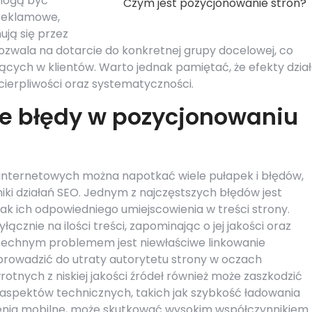
mogą być
Czym jest pozycjonowanie stron?
 reklamowe,
ją się przez
ozwala na dotarcie do konkretnej grupy docelowej, co
ących w klientów. Warto jednak pamiętać, że efekty dzia
ierpliwości oraz systematyczności.
ze błędy w pozycjonowaniu
internetowych można napotkać wiele pułapek i błędów,
i działań SEO. Jednym z najczęstszych błędów jest
rak ich odpowiedniego umiejscowienia w treści strony.
yłącznie na ilości treści, zapominając o jej jakości oraz
zechnym problemem jest niewłaściwe linkowanie
rowadzić do utraty autorytetu strony w oczach
rotnych z niskiej jakości źródeł również może zaszkodzić
 aspektów technicznych, takich jak szybkość ładowania
zenia mobilne, może skutkować wysokim współczynnikiem