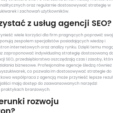
analitycznych oraz regularnie dostosowywać strategię w
kiwarek i zachowań użytkowników.
zystać z usług agencji SEO?
zynieść wiele korzyści dla firm pragnących poprawić swo
sponują zespołem specjalistów posiadających wiedzę i
stron internetowych oraz analizy rynku. Dzięki temu mog
az zaproponować indywidualną strategię dostosowaną d
ncji SEO, przedsiębiorstwa oszczędzają czas i zasoby, któr
iałania biznesowe. Profesjonalne agencje śledzą również
wyszukiwarek, co pozwala im dostosowywać strategie do
owo współpraca z agencją może przynieść lepsze rezul
ecjaliści mają dostęp do zaawansowanych narzędzi
h praktykach branżowych.
ierunki rozwoju
ron?