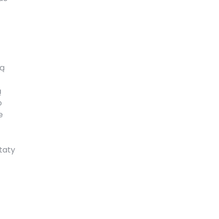
ją
ą
o
e
taty