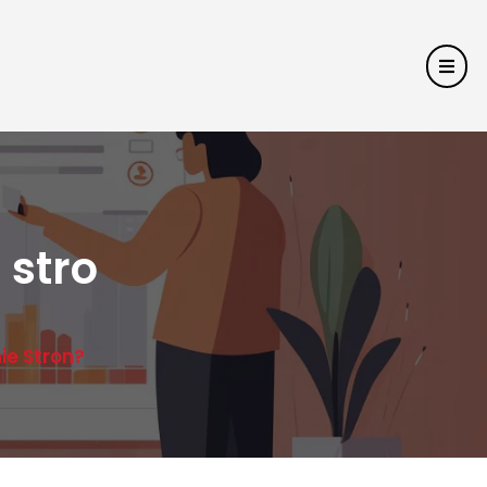
 stro
ie Stron?