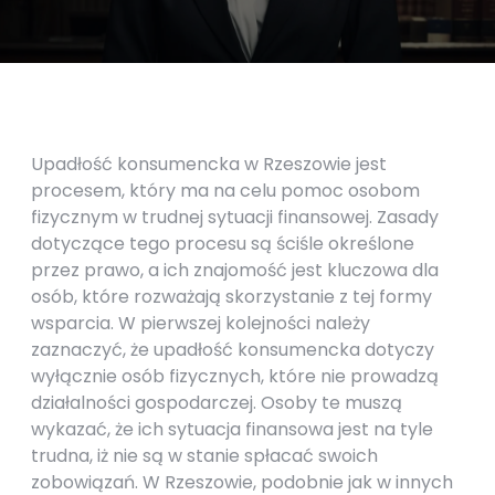
Upadłość konsumencka w Rzeszowie jest
procesem, który ma na celu pomoc osobom
fizycznym w trudnej sytuacji finansowej. Zasady
dotyczące tego procesu są ściśle określone
przez prawo, a ich znajomość jest kluczowa dla
osób, które rozważają skorzystanie z tej formy
wsparcia. W pierwszej kolejności należy
zaznaczyć, że upadłość konsumencka dotyczy
wyłącznie osób fizycznych, które nie prowadzą
działalności gospodarczej. Osoby te muszą
wykazać, że ich sytuacja finansowa jest na tyle
trudna, iż nie są w stanie spłacać swoich
zobowiązań. W Rzeszowie, podobnie jak w innych