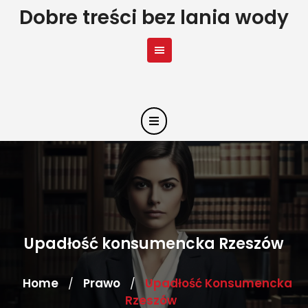
Skip
Dobre treści bez lania wody
to
content
Upadłość konsumencka Rzeszów
Home
Prawo
Upadłość Konsumencka
/
/
Rzeszów