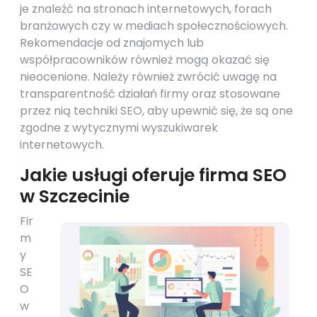
je znaleźć na stronach internetowych, forach
branżowych czy w mediach społecznościowych.
Rekomendacje od znajomych lub
współpracowników również mogą okazać się
nieocenione. Należy również zwrócić uwagę na
transparentność działań firmy oraz stosowane
przez nią techniki SEO, aby upewnić się, że są one
zgodne z wytycznymi wyszukiwarek
internetowych.
Jakie usługi oferuje firma SEO
w Szczecinie
Fir
m
y
SE
O
w