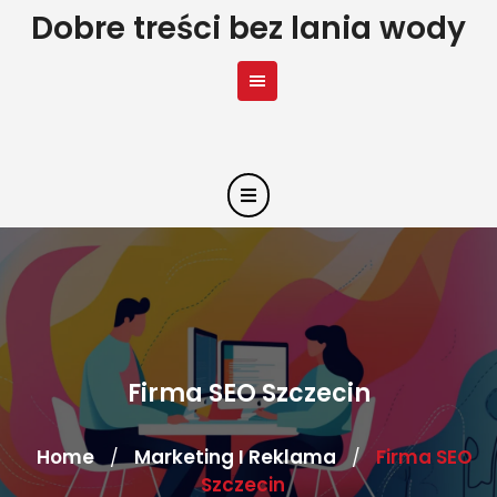
Skip
Dobre treści bez lania wody
to
content
Firma SEO Szczecin
Home
Marketing I Reklama
Firma SEO
/
/
Szczecin