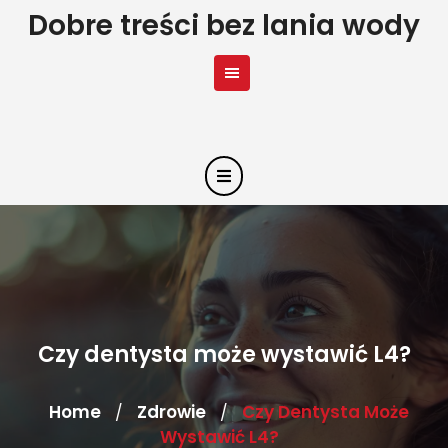
Skip
Dobre treści bez lania wody
to
content
Czy dentysta może wystawić L4?
Home
Zdrowie
Czy Dentysta Może
/
/
Wystawić L4?