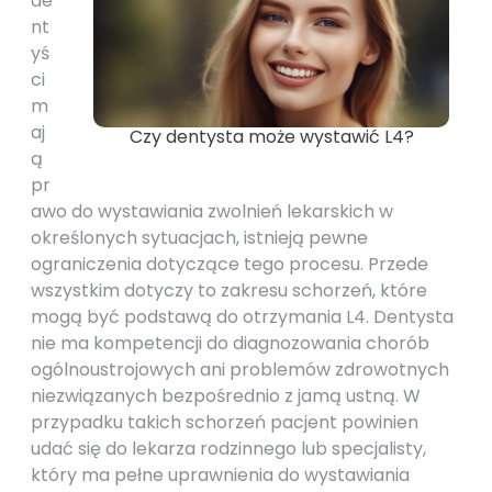
de
nt
yś
ci
m
aj
Czy dentysta może wystawić L4?
ą
pr
awo do wystawiania zwolnień lekarskich w
określonych sytuacjach, istnieją pewne
ograniczenia dotyczące tego procesu. Przede
wszystkim dotyczy to zakresu schorzeń, które
mogą być podstawą do otrzymania L4. Dentysta
nie ma kompetencji do diagnozowania chorób
ogólnoustrojowych ani problemów zdrowotnych
niezwiązanych bezpośrednio z jamą ustną. W
przypadku takich schorzeń pacjent powinien
udać się do lekarza rodzinnego lub specjalisty,
który ma pełne uprawnienia do wystawiania