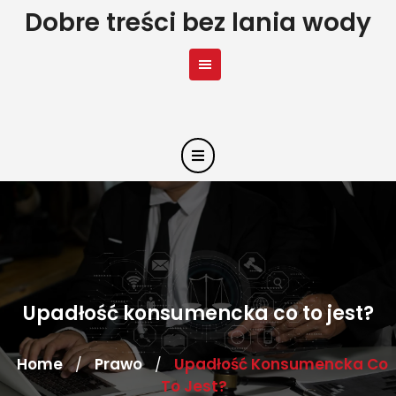
Skip
Dobre treści bez lania wody
to
content
Upadłość konsumencka co to jest?
Home
Prawo
Upadłość Konsumencka Co
/
/
To Jest?