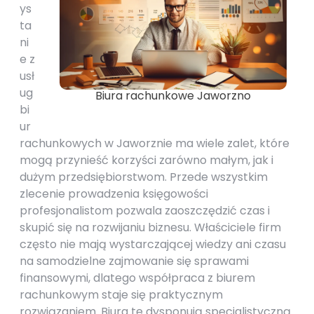
ys
ta
ni
e z
usł
ug
Biura rachunkowe Jaworzno
bi
ur
rachunkowych w Jaworznie ma wiele zalet, które
mogą przynieść korzyści zarówno małym, jak i
dużym przedsiębiorstwom. Przede wszystkim
zlecenie prowadzenia księgowości
profesjonalistom pozwala zaoszczędzić czas i
skupić się na rozwijaniu biznesu. Właściciele firm
często nie mają wystarczającej wiedzy ani czasu
na samodzielne zajmowanie się sprawami
finansowymi, dlatego współpraca z biurem
rachunkowym staje się praktycznym
rozwiązaniem. Biura te dysponują specjalistyczną