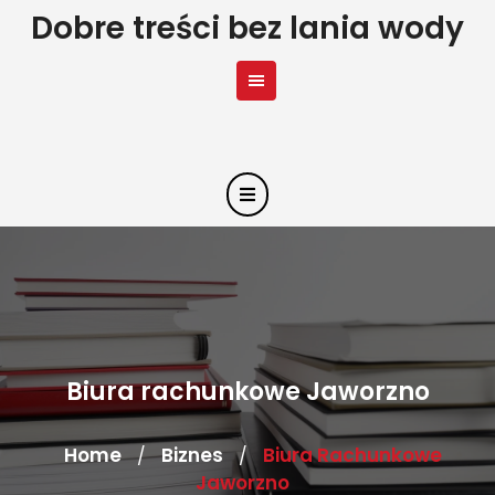
Skip
Dobre treści bez lania wody
to
content
Biura rachunkowe Jaworzno
Home
Biznes
Biura Rachunkowe
/
/
Jaworzno