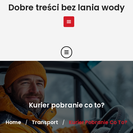
Skip
Dobre treści bez lania wody
to
content
Kurier pobranie co to?
Home
Transport
Kurier Pobranie Co To?
/
/