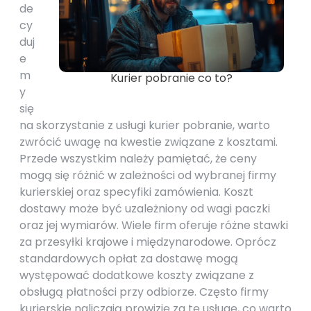
de
cy
duj
e
m
Kurier pobranie co to?
y
się
na skorzystanie z usługi kurier pobranie, warto
zwrócić uwagę na kwestie związane z kosztami.
Przede wszystkim należy pamiętać, że ceny
mogą się różnić w zależności od wybranej firmy
kurierskiej oraz specyfiki zamówienia. Koszt
dostawy może być uzależniony od wagi paczki
oraz jej wymiarów. Wiele firm oferuje różne stawki
za przesyłki krajowe i międzynarodowe. Oprócz
standardowych opłat za dostawę mogą
występować dodatkowe koszty związane z
obsługą płatności przy odbiorze. Często firmy
kurierskie naliczają prowizję za tę usługę, co warto