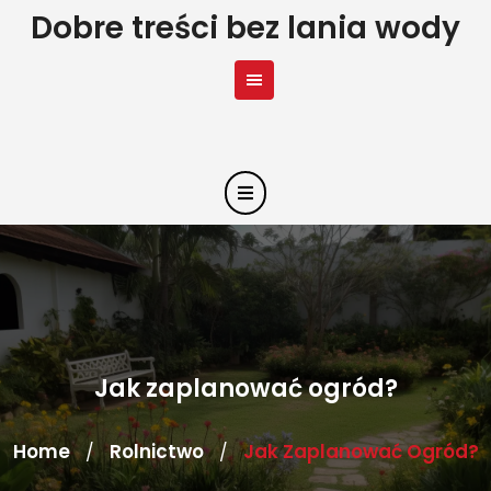
Skip
Dobre treści bez lania wody
to
content
Jak zaplanować ogród?
Home
Rolnictwo
Jak Zaplanować Ogród?
/
/