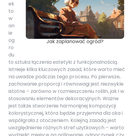
ek
to
w
an
ie
og
Jak zaplanować ogród?
ro
du
to sztuka łączenia estetyki z funkcjonalnością.
Istnieje kilka kluczowych zasad, które warto mieć
na uwadze podczas tego procesu. Po pierwsze,
zachowanie proporcji i równowagi jest niezwykle
istotne – zarówno w rozmieszczeniu roślin, jak i w
stosowaniu elementów dekoracyjnych. Ważne
jest także stworzenie harmonijnej kompozycji
kolorystycznej, która będzie przyjemna dla oka i
współgrała z otoczeniem. Kolejną zasadą jest
uwzględnienie różnych stref użytkowych – warto
wydzielić miejsce na grillowanie, odpoczynek czy